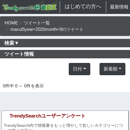
はじめての方へ
最新情報
HOME
ツイート一覧
maxut5year=2020month=9のツイート
検索▼
ツイート情報
日付
新着順
0件中 0 ～ 0件を表示
TrendySearchユーザーアンケート
TrendySearch内で情報量をもっと増やして欲しいカテゴリーにつ