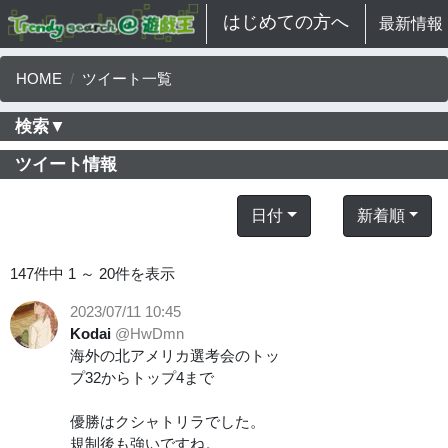
はじめての方へ
最新情報
HOME
ツイート一覧
検索▼
ツイート情報
日付
新着順
147件中 1 ～ 20件を表示
2023/07/11 10:45
Kodai
@HwDmn
海外の北アメリカ選考会のトッ
プ32からトップ4まで
優勝はクシャトリラでした。
規制後も強いですね。