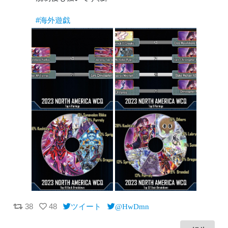
#海外遊戯
38
48
ツイート
@HwDmn