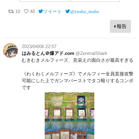
10
48
ツイート
@yusha_maho
報告
2023/04/06 22:57
はみるとん＠爆アド.com
@ZenmaiShark
むきむきメルフィーズ、見栄えの面白さが最高すぎる
《わくわくメルフィーズ》でメルフィー全員直接攻撃
可能にした上でガンマバーストでタコ殴りするコンボ
です