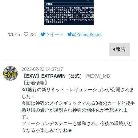
45
281
ツイート
@ZenmaiShark
報告
2023-02-22 14:37:17
【EXW】EXTRAWIN［公式］
@EXW_MD
【新着情報】
3/1施行の新リミット・レギュレーションが公開されま
した！
今回は神碑のメインギミックである3枚のカードと後手
捲り用の岩戸が規制され神碑の弱体化が予想されま
す。
フュージョンデステニーも緩和され、今後の環境がど
うなるか楽しみですね🔥