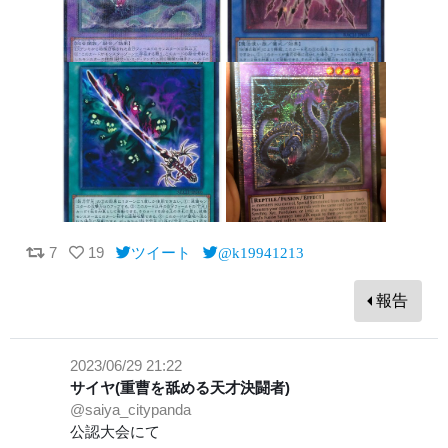
7
19
ツイート
@k19941213
報告
2023/06/29 21:22
サイヤ(重曹を舐める天才決闘者)
@saiya_citypanda
公認大会にて