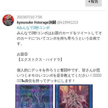
報告
2023/07/10 7:58
kyousuke #storage決闘
@k19941213
#みんなで2秒コンボ
みんなで2秒コンボはお題のカードをツイートしてそ
のカードについてコンボを持ち寄ろうという企画で
す。
お題⑤
【エクストクス・ハイドラ】
個人的にデッキを作ろうと奮闘中です。皆さんが思
いつくオモロいコンボを是非教えてください！🙇‍♂️🙇‍♂️
🙇‍♂️🐍責任を持ってデッキにします！