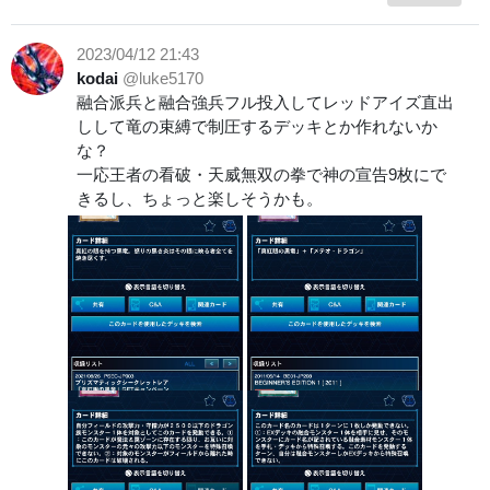
2023/04/12 21:43
kodai
@luke5170
融合派兵と融合強兵フル投入してレッドアイズ直出
しして竜の束縛で制圧するデッキとか作れないか
な？
一応王者の看破・天威無双の拳で神の宣告9枚にで
きるし、ちょっと楽しそうかも。