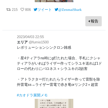
215
806
ツイート
@ZenmaiShark
報告
2023/04/03 22:55
エリア
@fumio1500
レボリューションシンクロン雑感
・星4ティアラns時にg打たれた場合、手札にクシャ
ティアラがいればライザー作ってシラユキ送れば1ド
ローの代わりにバロネス＋シラユキの2妨害
・アトラクター打たれたらライザー作って雷獣を除
外雷電ss→ライザー雷電で赤き竜orリンク2＋超雷
#カオドラ展開メモ