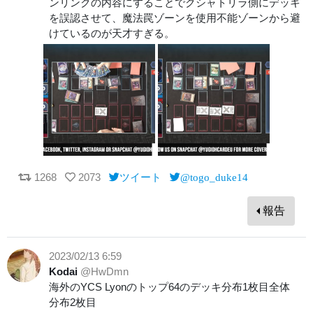
ンリンクの内容にすることでクシャトリラ側にデッキ
を誤認させて、魔法罠ゾーンを使用不能ゾーンから避
けているのが天才すぎる。
1268
2073
ツイート
@togo_duke14
報告
2023/02/13 6:59
Kodai
@HwDmn
海外のYCS Lyonのトップ64のデッキ分布1枚目全体
分布2枚目