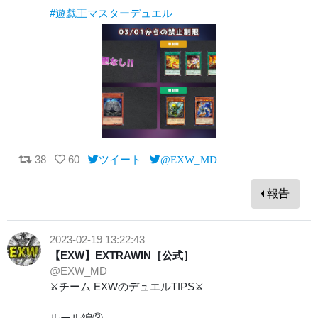
#遊戯王マスターデュエル
38
60
ツイート
@EXW_MD
報告
2023-02-19 13:22:43
【EXW】EXTRAWIN［公式］
@EXW_MD
⚔チーム EXWのデュエルTIPS⚔
ルール編③