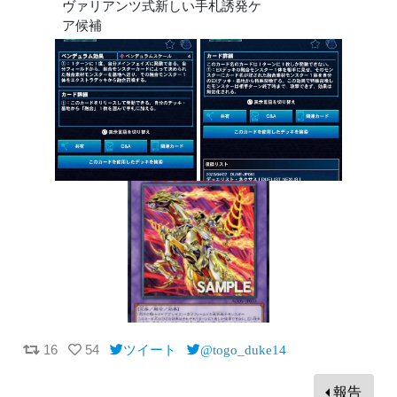
ヴァリアンツ式新しい手札誘発ケ
ア候補
16
54
ツイート
@togo_duke14
報告