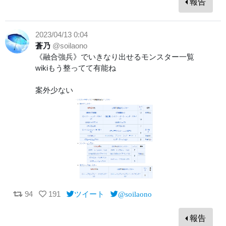
報告
2023/04/13 0:04
蒼乃
@soilaono
《融合強兵》でいきなり出せるモンスター一覧
wikiもう整ってて有能ね
案外少ない
94
191
ツイート
@soilaono
報告