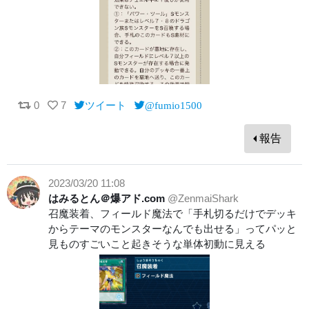
0
7
ツイート
@fumio1500
報告
2023/03/20 11:08
はみるとん＠爆アド.com
@ZenmaiShark
召魔装着、フィールド魔法で「手札切るだけでデッキ
からテーマのモンスターなんでも出せる」ってパッと
見ものすごいこと起きそうな単体初動に見える