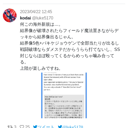
2023/04/22 12:45
kodai
@luke5170
何この海外新規は…。
結界像が破壊されたらフィールド魔法置きながらデ
ッキから結界像出るじゃん。
結界像5色+パキケジョウゲンで全部当たりが出るし
戦闘破壊ならダメステだからうらら打てないし、SS
封じならほぼ殴ってくるからめっちゃ噛み合って
る。
上陸が楽しみですね。
3
25
ツイート
@luke5170