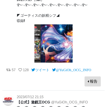
࿐·˖࿐·˖࿐·˖࿐·˖࿐·˖࿐·˖࿐·˖࿐·˖࿐
◤ゴーティスの妖精シフ◢
収録❗️
57
128
ツイート
@YuGiOh_OCG_INFO
報告
2023/07/12 21:15
【公式】遊戯王OCG
@YuGiOh_OCG_INFO