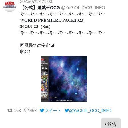
2023/07/12 21:00
【公式】遊戯王OCG
@YuGiOh_OCG_INFO
࿐·˖࿐·˖࿐·˖࿐·˖࿐·˖࿐·˖࿐·˖࿐·˖࿐
𝐖𝐎𝐑𝐋𝐃 𝐏𝐑𝐄𝐌𝐈𝐄𝐑𝐄 𝐏𝐀𝐂𝐊𝟐𝟎𝟐𝟑
𝟐𝟎𝟐𝟑.𝟗.𝟐𝟑（𝐒𝐚𝐭）
࿐·˖࿐·˖࿐·˖࿐·˖࿐·˖࿐·˖࿐·˖࿐·˖࿐
◤最果ての宇宙◢
収録❗️
163
463
ツイート
@YuGiOh_OCG_INFO
報告