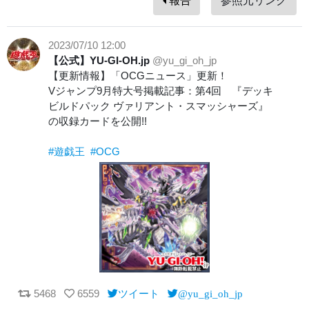
報告
参照元リンク
2023/07/10 12:00
【公式】YU-GI-OH.jp
@yu_gi_oh_jp
【更新情報】「OCGニュース」更新！
Vジャンプ9月特大号掲載記事：第4回 『デッキ
ビルドパック ヴァリアント・スマッシャーズ』
の収録カードを公開!!
#遊戯王
#OCG
5468
6559
ツイート
@yu_gi_oh_jp