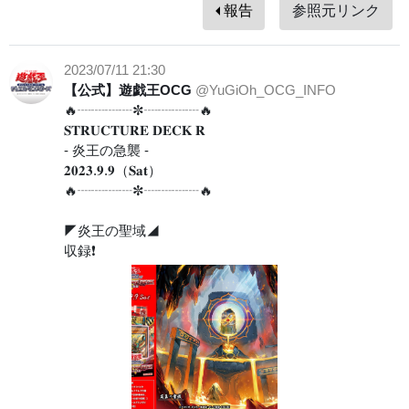
報告
参照元リンク
2023/07/11 21:30
【公式】遊戯王OCG
@YuGiOh_OCG_INFO
🔥┈┈┈┈✼┈┈┈┈🔥
𝐒𝐓𝐑𝐔𝐂𝐓𝐔𝐑𝐄 𝐃𝐄𝐂𝐊 𝐑
- 炎王の急襲 -
𝟐𝟎𝟐𝟑.𝟗.𝟗（𝐒𝐚𝐭）
🔥┈┈┈┈✼┈┈┈┈🔥
◤炎王の聖域◢
収録❗️