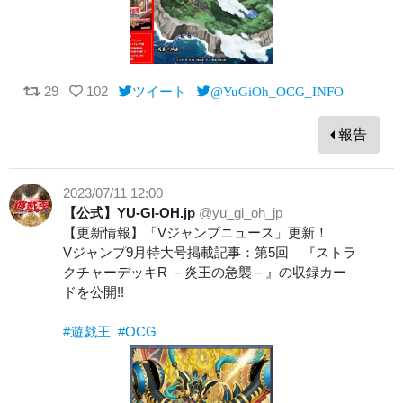
29
102
ツイート
@YuGiOh_OCG_INFO
報告
2023/07/11 12:00
【公式】YU-GI-OH.jp
@yu_gi_oh_jp
【更新情報】「Vジャンプニュース」更新！
Vジャンプ9月特大号掲載記事：第5回 『ストラ
クチャーデッキR －炎王の急襲－』の収録カー
ドを公開!!
#遊戯王
#OCG