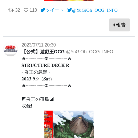
32
119
ツイート
@YuGiOh_OCG_INFO
報告
2023/07/11 20:30
【公式】遊戯王OCG
@YuGiOh_OCG_INFO
🔥┈┈┈┈✼┈┈┈┈🔥
𝐒𝐓𝐑𝐔𝐂𝐓𝐔𝐑𝐄 𝐃𝐄𝐂𝐊 𝐑
- 炎王の急襲 -
𝟐𝟎𝟐𝟑.𝟗.𝟗（𝐒𝐚𝐭）
🔥┈┈┈┈✼┈┈┈┈🔥
◤炎王の孤島◢
収録❗️