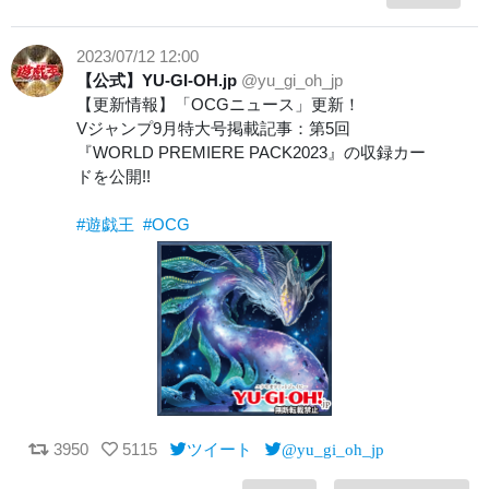
2023/07/12 12:00
【公式】YU-GI-OH.jp
@yu_gi_oh_jp
【更新情報】「OCGニュース」更新！
Vジャンプ9月特大号掲載記事：第5回
『WORLD PREMIERE PACK2023』の収録カー
ドを公開!!
#遊戯王
#OCG
3950
5115
ツイート
@yu_gi_oh_jp