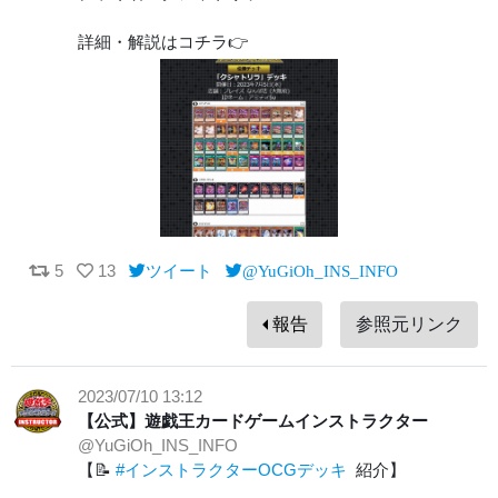
詳細・解説はコチラ👉
5
13
ツイート
@YuGiOh_INS_INFO
報告
参照元リンク
2023/07/10 13:12
【公式】遊戯王カードゲームインストラクター
@YuGiOh_INS_INFO
【📝
#インストラクターOCGデッキ
紹介】