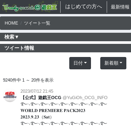
はじめての方へ
最新情報
HOME
ツイート一覧
検索▼
ツイート情報
日付
新着順
9240件中 1 ～ 20件を表示
2023/07/12 21:45
【公式】遊戯王OCG
@YuGiOh_OCG_INFO
࿐·˖࿐·˖࿐·˖࿐·˖࿐·˖࿐·˖࿐·˖࿐·˖࿐
𝐖𝐎𝐑𝐋𝐃 𝐏𝐑𝐄𝐌𝐈𝐄𝐑𝐄 𝐏𝐀𝐂𝐊𝟐𝟎𝟐𝟑
𝟐𝟎𝟐𝟑.𝟗.𝟐𝟑（𝐒𝐚𝐭）
࿐·˖࿐·˖࿐·˖࿐·˖࿐·˖࿐·˖࿐·˖࿐·˖࿐