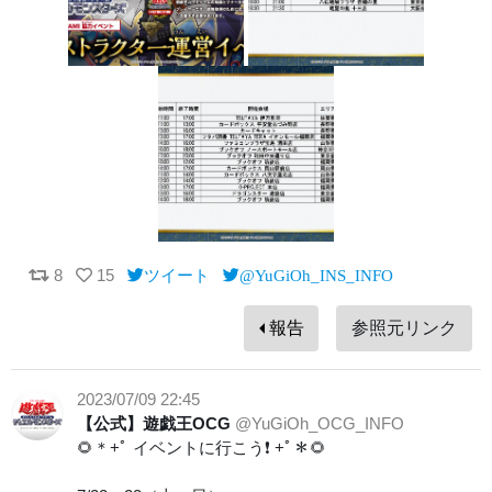
8
15
ツイート
@YuGiOh_INS_INFO
報告
参照元リンク
2023/07/09 22:45
【公式】遊戯王OCG
@YuGiOh_OCG_INFO
🌻＊+ﾟ イベントに行こう❗️ +ﾟ＊🌻