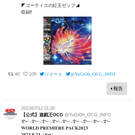
◤ゴーティスの紅玉ゼップ◢
収録❗️
40
109
ツイート
@YuGiOh_OCG_INFO
報告
2023/07/12 21:30
【公式】遊戯王OCG
@YuGiOh_OCG_INFO
࿐·˖࿐·˖࿐·˖࿐·˖࿐·˖࿐·˖࿐·˖࿐·˖࿐
𝐖𝐎𝐑𝐋𝐃 𝐏𝐑𝐄𝐌𝐈𝐄𝐑𝐄 𝐏𝐀𝐂𝐊𝟐𝟎𝟐𝟑
𝟐𝟎𝟐𝟑.𝟗.𝟐𝟑（𝐒𝐚𝐭）