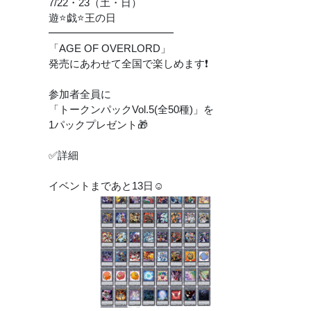
7/22・23（土・日）
遊⭐️戯⭐️王の日
━━━━━━━━━━━━
「AGE OF OVERLORD」
発売にあわせて全国で楽しめます❗️
参加者全員に
「トークンパックVol.5(全50種)」を
1パックプレゼント🎁
✅詳細
イベントまであと13日☺️