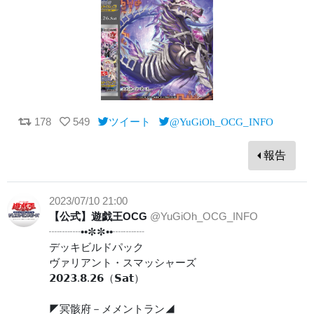
178
549
ツイート
@YuGiOh_OCG_INFO
報告
2023/07/10 21:00
【公式】遊戯王OCG
@YuGiOh_OCG_INFO
┈┈┈••✼✼••┈┈┈
デッキビルドパック
ヴァリアント・スマッシャーズ
𝟮𝟬𝟮𝟯.𝟴.𝟮𝟲（𝗦𝗮𝘁）
◤冥骸府－メメントラン◢