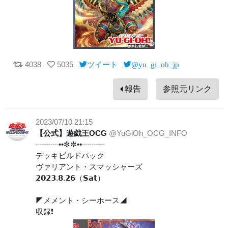
4038
5035
ツイート
@yu_gi_oh_jp
報告
参照元リンク
2023/07/10 21:15
【公式】遊戯王OCG
@YuGiOh_OCG_INFO
┈┈┈••✼✼••┈┈┈
デッキビルドパック
ヴァリアント・スマッシャーズ
𝟮𝟬𝟮𝟯.𝟴.𝟮𝟲（𝗦𝗮𝘁）
◤メメント・シーホース◢
収録❗️