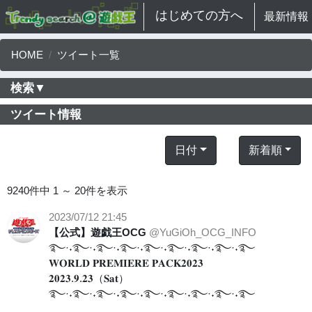
はじめての方へ
最新情報
HOME
ツイート一覧
検索▼
ツイート情報
日付
新着順
9240件中 1 ～ 20件を表示
2023/07/12 21:45
【公式】遊戯王OCG
@YuGiOh_OCG_INFO
࿐·˖࿐·˖࿐·˖࿐·˖࿐·˖࿐·˖࿐·˖࿐·˖࿐
𝐖𝐎𝐑𝐋𝐃 𝐏𝐑𝐄𝐌𝐈𝐄𝐑𝐄 𝐏𝐀𝐂𝐊𝟐𝟎𝟐𝟑
𝟐𝟎𝟐𝟑.𝟗.𝟐𝟑（𝐒𝐚𝐭）
࿐·˖࿐·˖࿐·˖࿐·˖࿐·˖࿐·˖࿐·˖࿐·˖࿐