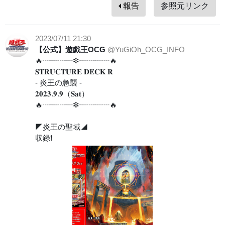
報告
参照元リンク
2023/07/11 21:30
【公式】遊戯王OCG
@YuGiOh_OCG_INFO
🔥┈┈┈┈✼┈┈┈┈🔥
𝐒𝐓𝐑𝐔𝐂𝐓𝐔𝐑𝐄 𝐃𝐄𝐂𝐊 𝐑
- 炎王の急襲 -
𝟐𝟎𝟐𝟑.𝟗.𝟗（𝐒𝐚𝐭）
🔥┈┈┈┈✼┈┈┈┈🔥
◤炎王の聖域◢
収録❗️