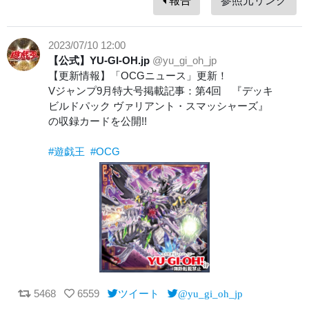
報告
参照元リンク
2023/07/10 12:00
【公式】YU-GI-OH.jp
@yu_gi_oh_jp
【更新情報】「OCGニュース」更新！
Vジャンプ9月特大号掲載記事：第4回 『デッキ
ビルドパック ヴァリアント・スマッシャーズ』
の収録カードを公開!!
#遊戯王
#OCG
5468
6559
ツイート
@yu_gi_oh_jp