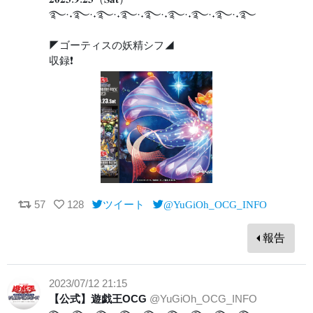
࿐·˖࿐·˖࿐·˖࿐·˖࿐·˖࿐·˖࿐·˖࿐·˖࿐
◤ゴーティスの妖精シフ◢
収録❗️
57
128
ツイート
@YuGiOh_OCG_INFO
報告
2023/07/12 21:15
【公式】遊戯王OCG
@YuGiOh_OCG_INFO