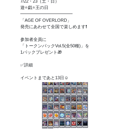
7/22・23（土・日）
遊⭐️戯⭐️王の日
━━━━━━━━━━━━
「AGE OF OVERLORD」
発売にあわせて全国で楽しめます❗️
参加者全員に
「トークンパックVol.5(全50種)」を
1パックプレゼント🎁
✅詳細
イベントまであと13日☺️