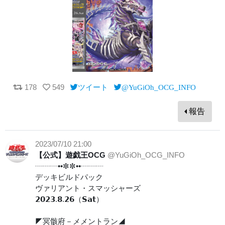
178
549
ツイート
@YuGiOh_OCG_INFO
報告
2023/07/10 21:00
【公式】遊戯王OCG
@YuGiOh_OCG_INFO
┈┈┈••✼✼••┈┈┈
デッキビルドパック
ヴァリアント・スマッシャーズ
𝟮𝟬𝟮𝟯.𝟴.𝟮𝟲（𝗦𝗮𝘁）
◤冥骸府－メメントラン◢