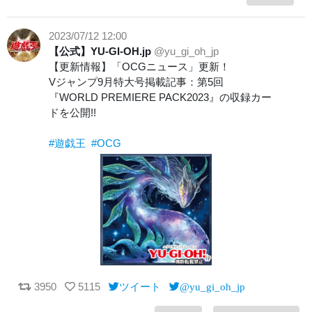
2023/07/12 12:00
【公式】YU-GI-OH.jp
@yu_gi_oh_jp
【更新情報】「OCGニュース」更新！
Vジャンプ9月特大号掲載記事：第5回
『WORLD PREMIERE PACK2023』の収録カー
ドを公開!!
#遊戯王
#OCG
3950
5115
ツイート
@yu_gi_oh_jp