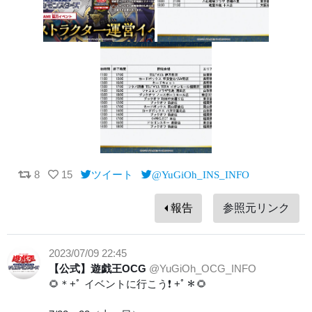
8
15
ツイート
@YuGiOh_INS_INFO
報告
参照元リンク
2023/07/09 22:45
【公式】遊戯王OCG
@YuGiOh_OCG_INFO
🌻＊+ﾟ イベントに行こう❗️ +ﾟ＊🌻