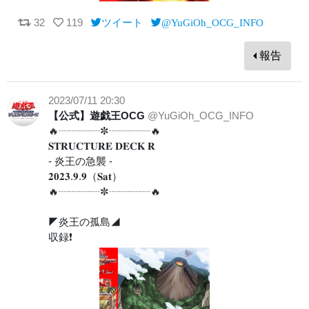
32
119
ツイート
@YuGiOh_OCG_INFO
報告
2023/07/11 20:30
【公式】遊戯王OCG
@YuGiOh_OCG_INFO
🔥┈┈┈┈✼┈┈┈┈🔥
𝐒𝐓𝐑𝐔𝐂𝐓𝐔𝐑𝐄 𝐃𝐄𝐂𝐊 𝐑
- 炎王の急襲 -
𝟐𝟎𝟐𝟑.𝟗.𝟗（𝐒𝐚𝐭）
🔥┈┈┈┈✼┈┈┈┈🔥
◤炎王の孤島◢
収録❗️