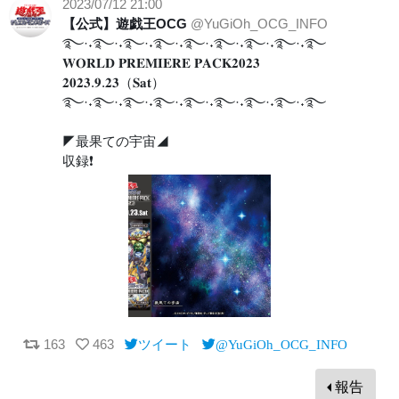
2023/07/12 21:00
【公式】遊戯王OCG
@YuGiOh_OCG_INFO
࿐·˖࿐·˖࿐·˖࿐·˖࿐·˖࿐·˖࿐·˖࿐·˖࿐
𝐖𝐎𝐑𝐋𝐃 𝐏𝐑𝐄𝐌𝐈𝐄𝐑𝐄 𝐏𝐀𝐂𝐊𝟐𝟎𝟐𝟑
𝟐𝟎𝟐𝟑.𝟗.𝟐𝟑（𝐒𝐚𝐭）
࿐·˖࿐·˖࿐·˖࿐·˖࿐·˖࿐·˖࿐·˖࿐·˖࿐
◤最果ての宇宙◢
収録❗️
163
463
ツイート
@YuGiOh_OCG_INFO
報告