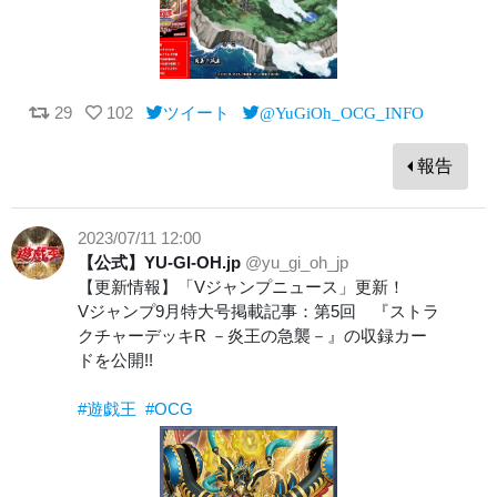
29
102
ツイート
@YuGiOh_OCG_INFO
報告
2023/07/11 12:00
【公式】YU-GI-OH.jp
@yu_gi_oh_jp
【更新情報】「Vジャンプニュース」更新！
Vジャンプ9月特大号掲載記事：第5回 『ストラ
クチャーデッキR －炎王の急襲－』の収録カー
ドを公開!!
#遊戯王
#OCG