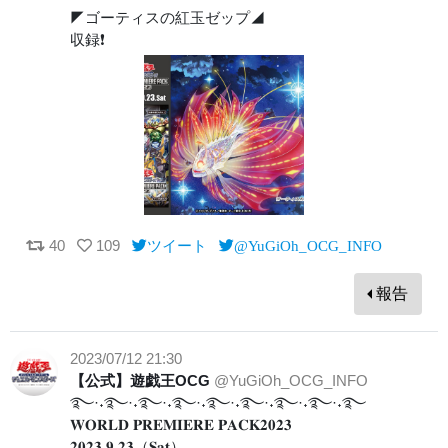
◤ゴーティスの紅玉ゼップ◢
収録❗️
40
109
ツイート
@YuGiOh_OCG_INFO
報告
2023/07/12 21:30
【公式】遊戯王OCG
@YuGiOh_OCG_INFO
࿐·˖࿐·˖࿐·˖࿐·˖࿐·˖࿐·˖࿐·˖࿐·˖࿐
𝐖𝐎𝐑𝐋𝐃 𝐏𝐑𝐄𝐌𝐈𝐄𝐑𝐄 𝐏𝐀𝐂𝐊𝟐𝟎𝟐𝟑
𝟐𝟎𝟐𝟑.𝟗.𝟐𝟑（𝐒𝐚𝐭）