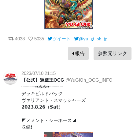
4038
5035
ツイート
@yu_gi_oh_jp
報告
参照元リンク
2023/07/10 21:15
【公式】遊戯王OCG
@YuGiOh_OCG_INFO
┈┈┈••✼✼••┈┈┈
デッキビルドパック
ヴァリアント・スマッシャーズ
𝟮𝟬𝟮𝟯.𝟴.𝟮𝟲（𝗦𝗮𝘁）
◤メメント・シーホース◢
収録❗️