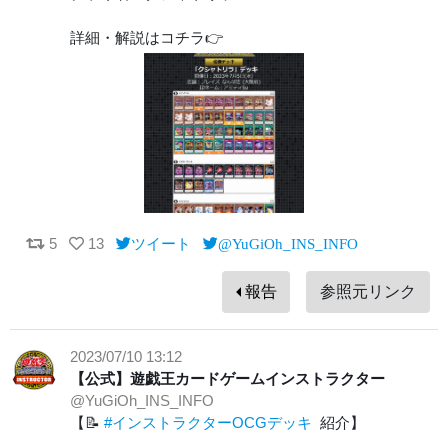
詳細・解説はコチラ👉
5
13
ツイート
@YuGiOh_INS_INFO
報告
参照元リンク
2023/07/10 13:12
【公式】遊戯王カードゲームインストラクター
@YuGiOh_INS_INFO
【📝
#インストラクターOCGデッキ
紹介】