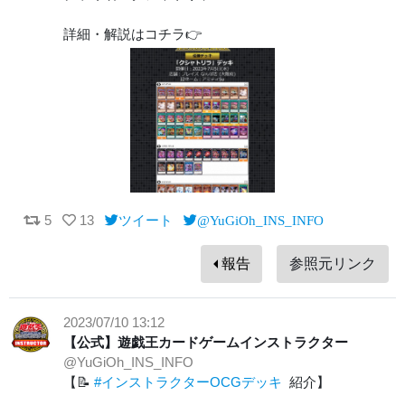
詳細・解説はコチラ👉
5
13
ツイート
@YuGiOh_INS_INFO
報告
参照元リンク
2023/07/10 13:12
【公式】遊戯王カードゲームインストラクター
@YuGiOh_INS_INFO
【📝
#インストラクターOCGデッキ
紹介】