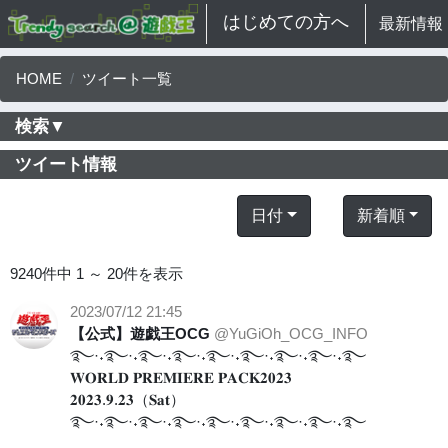
はじめての方へ
最新情報
HOME
ツイート一覧
検索▼
ツイート情報
日付
新着順
9240件中 1 ～ 20件を表示
2023/07/12 21:45
【公式】遊戯王OCG
@YuGiOh_OCG_INFO
࿐·˖࿐·˖࿐·˖࿐·˖࿐·˖࿐·˖࿐·˖࿐·˖࿐
𝐖𝐎𝐑𝐋𝐃 𝐏𝐑𝐄𝐌𝐈𝐄𝐑𝐄 𝐏𝐀𝐂𝐊𝟐𝟎𝟐𝟑
𝟐𝟎𝟐𝟑.𝟗.𝟐𝟑（𝐒𝐚𝐭）
࿐·˖࿐·˖࿐·˖࿐·˖࿐·˖࿐·˖࿐·˖࿐·˖࿐