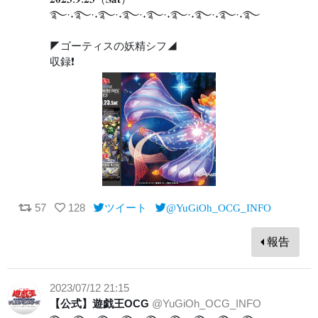
࿐·˖࿐·˖࿐·˖࿐·˖࿐·˖࿐·˖࿐·˖࿐·˖࿐
◤ゴーティスの妖精シフ◢
収録❗️
57
128
ツイート
@YuGiOh_OCG_INFO
報告
2023/07/12 21:15
【公式】遊戯王OCG
@YuGiOh_OCG_INFO