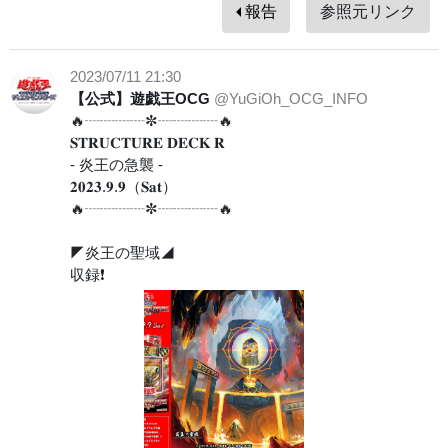
報告
参照元リンク
2023/07/11 21:30
【公式】遊戯王OCG
@YuGiOh_OCG_INFO
🔥┈┈┈┈✼┈┈┈┈🔥
𝐒𝐓𝐑𝐔𝐂𝐓𝐔𝐑𝐄 𝐃𝐄𝐂𝐊 𝐑
- 炎王の急襲 -
𝟐𝟎𝟐𝟑.𝟗.𝟗（𝐒𝐚𝐭）
🔥┈┈┈┈✼┈┈┈┈🔥
◤炎王の聖域◢
収録❗️