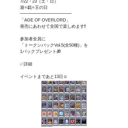
7/22・23（土・日）
遊⭐️戯⭐️王の日
━━━━━━━━━━━━
「AGE OF OVERLORD」
発売にあわせて全国で楽しめます❗️
参加者全員に
「トークンパックVol.5(全50種)」を
1パックプレゼント🎁
✅詳細
イベントまであと13日☺️