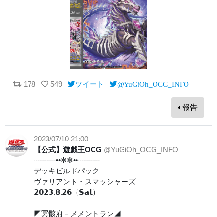
178
549
ツイート
@YuGiOh_OCG_INFO
報告
2023/07/10 21:00
【公式】遊戯王OCG
@YuGiOh_OCG_INFO
┈┈┈••✼✼••┈┈┈
デッキビルドパック
ヴァリアント・スマッシャーズ
𝟮𝟬𝟮𝟯.𝟴.𝟮𝟲（𝗦𝗮𝘁）
◤冥骸府－メメントラン◢