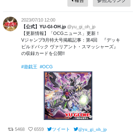
報告
参照元リンク
2023/07/10 12:00
【公式】YU-GI-OH.jp
@yu_gi_oh_jp
【更新情報】「OCGニュース」更新！
Vジャンプ9月特大号掲載記事：第4回 『デッキ
ビルドパック ヴァリアント・スマッシャーズ』
の収録カードを公開!!
#遊戯王
#OCG
5468
6559
ツイート
@yu_gi_oh_jp