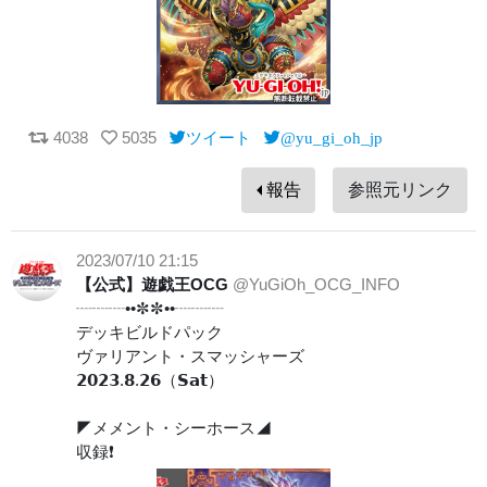
4038
5035
ツイート
@yu_gi_oh_jp
報告
参照元リンク
2023/07/10 21:15
【公式】遊戯王OCG
@YuGiOh_OCG_INFO
┈┈┈••✼✼••┈┈┈
デッキビルドパック
ヴァリアント・スマッシャーズ
𝟮𝟬𝟮𝟯.𝟴.𝟮𝟲（𝗦𝗮𝘁）
◤メメント・シーホース◢
収録❗️