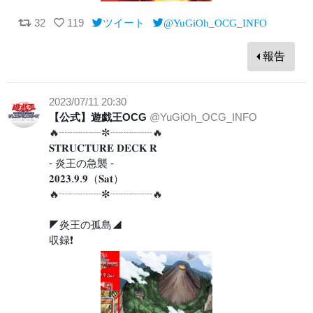
32
119
ツイート
@YuGiOh_OCG_INFO
報告
2023/07/11 20:30
【公式】遊戯王OCG
@YuGiOh_OCG_INFO
🔥┈┈┈┈✼┈┈┈┈🔥
𝐒𝐓𝐑𝐔𝐂𝐓𝐔𝐑𝐄 𝐃𝐄𝐂𝐊 𝐑
- 炎王の急襲 -
𝟐𝟎𝟐𝟑.𝟗.𝟗（𝐒𝐚𝐭）
🔥┈┈┈┈✼┈┈┈┈🔥
◤炎王の孤島◢
収録❗️