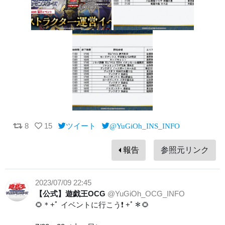
8
15
ツイート
@YuGiOh_INS_INFO
報告
参照元リンク
2023/07/09 22:45
【公式】遊戯王OCG
@YuGiOh_OCG_INFO
🌻＊+ﾟ イベントに行こう❗️ +ﾟ＊🌻