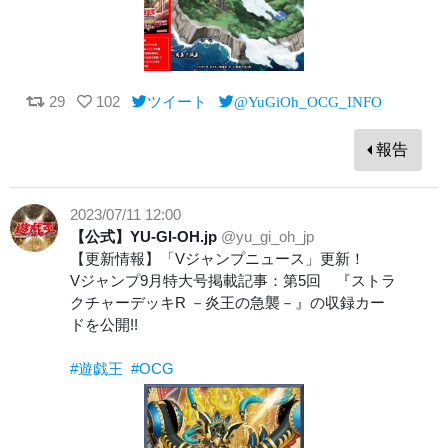
29
102
ツイート
@YuGiOh_OCG_INFO
報告
2023/07/11 12:00
【公式】YU-GI-OH.jp
@yu_gi_oh_jp
【更新情報】「Vジャンプニュース」更新！
Vジャンプ9月特大号掲載記事：第5回 『ストラ
クチャーデッキR －炎王の急襲－』の収録カー
ドを公開!!
#遊戯王
#OCG