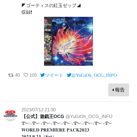
◤ゴーティスの紅玉ゼップ◢
収録❗️
40
109
ツイート
@YuGiOh_OCG_INFO
報告
2023/07/12 21:30
【公式】遊戯王OCG
@YuGiOh_OCG_INFO
࿐·˖࿐·˖࿐·˖࿐·˖࿐·˖࿐·˖࿐·˖࿐·˖࿐
𝐖𝐎𝐑𝐋𝐃 𝐏𝐑𝐄𝐌𝐈𝐄𝐑𝐄 𝐏𝐀𝐂𝐊𝟐𝟎𝟐𝟑
𝟐𝟎𝟐𝟑.𝟗.𝟐𝟑（𝐒𝐚𝐭）