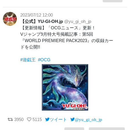
2023/07/12 12:00
【公式】YU-GI-OH.jp
@yu_gi_oh_jp
【更新情報】「OCGニュース」更新！
Vジャンプ9月特大号掲載記事：第5回
『WORLD PREMIERE PACK2023』の収録カー
ドを公開!!
#遊戯王
#OCG
3950
5115
ツイート
@yu_gi_oh_jp