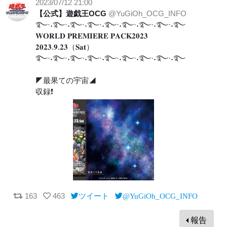
2023/07/12 21:00
【公式】遊戯王OCG
@YuGiOh_OCG_INFO
࿐·˖࿐·˖࿐·˖࿐·˖࿐·˖࿐·˖࿐·˖࿐·˖࿐
𝐖𝐎𝐑𝐋𝐃 𝐏𝐑𝐄𝐌𝐈𝐄𝐑𝐄 𝐏𝐀𝐂𝐊𝟐𝟎𝟐𝟑
𝟐𝟎𝟐𝟑.𝟗.𝟐𝟑（𝐒𝐚𝐭）
࿐·˖࿐·˖࿐·˖࿐·˖࿐·˖࿐·˖࿐·˖࿐·˖࿐
◤最果ての宇宙◢
収録❗️
163
463
ツイート
@YuGiOh_OCG_INFO
報告