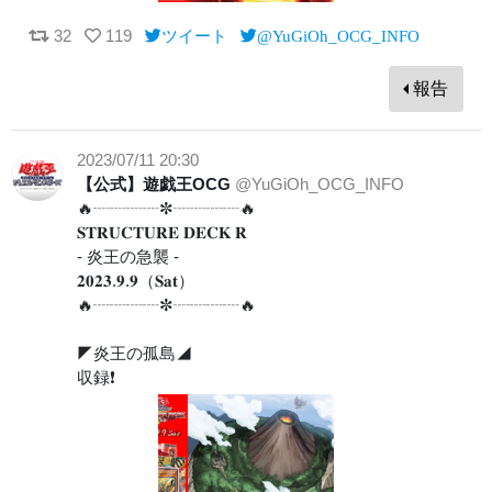
32
119
ツイート
@YuGiOh_OCG_INFO
報告
2023/07/11 20:30
【公式】遊戯王OCG
@YuGiOh_OCG_INFO
🔥┈┈┈┈✼┈┈┈┈🔥
𝐒𝐓𝐑𝐔𝐂𝐓𝐔𝐑𝐄 𝐃𝐄𝐂𝐊 𝐑
- 炎王の急襲 -
𝟐𝟎𝟐𝟑.𝟗.𝟗（𝐒𝐚𝐭）
🔥┈┈┈┈✼┈┈┈┈🔥
◤炎王の孤島◢
収録❗️