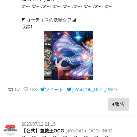
࿐·˖࿐·˖࿐·˖࿐·˖࿐·˖࿐·˖࿐·˖࿐·˖࿐
◤ゴーティスの妖精シフ◢
収録❗️
57
128
ツイート
@YuGiOh_OCG_INFO
報告
2023/07/12 21:15
【公式】遊戯王OCG
@YuGiOh_OCG_INFO