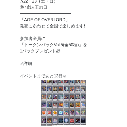
7/22・23（土・日）
遊⭐️戯⭐️王の日
━━━━━━━━━━━━
「AGE OF OVERLORD」
発売にあわせて全国で楽しめます❗️
参加者全員に
「トークンパックVol.5(全50種)」を
1パックプレゼント🎁
✅詳細
イベントまであと13日☺️