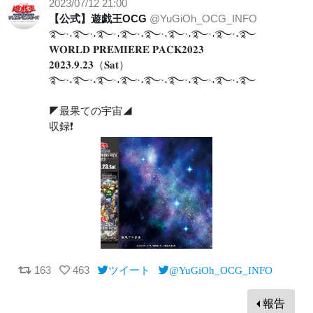
2023/07/12 21:00
【公式】遊戯王OCG
@YuGiOh_OCG_INFO
࿐·˖࿐·˖࿐·˖࿐·˖࿐·˖࿐·˖࿐·˖࿐·˖࿐
𝐖𝐎𝐑𝐋𝐃 𝐏𝐑𝐄𝐌𝐈𝐄𝐑𝐄 𝐏𝐀𝐂𝐊𝟐𝟎𝟐𝟑
𝟐𝟎𝟐𝟑.𝟗.𝟐𝟑（𝐒𝐚𝐭）
࿐·˖࿐·˖࿐·˖࿐·˖࿐·˖࿐·˖࿐·˖࿐·˖࿐
◤最果ての宇宙◢
収録❗️
163
463
ツイート
@YuGiOh_OCG_INFO
報告