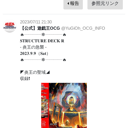
報告
参照元リンク
2023/07/11 21:30
【公式】遊戯王OCG
@YuGiOh_OCG_INFO
🔥┈┈┈┈✼┈┈┈┈🔥
𝐒𝐓𝐑𝐔𝐂𝐓𝐔𝐑𝐄 𝐃𝐄𝐂𝐊 𝐑
- 炎王の急襲 -
𝟐𝟎𝟐𝟑.𝟗.𝟗（𝐒𝐚𝐭）
🔥┈┈┈┈✼┈┈┈┈🔥
◤炎王の聖域◢
収録❗️