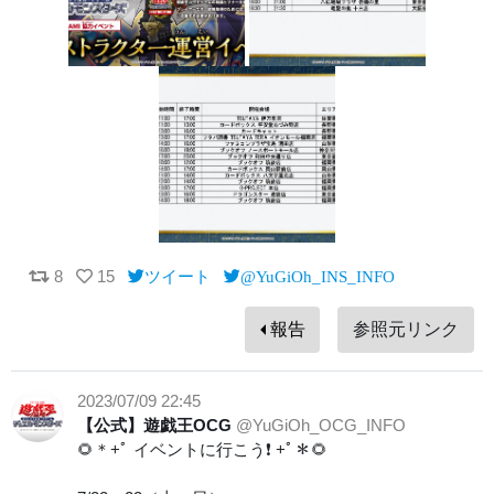
8
15
ツイート
@YuGiOh_INS_INFO
報告
参照元リンク
2023/07/09 22:45
【公式】遊戯王OCG
@YuGiOh_OCG_INFO
🌻＊+ﾟ イベントに行こう❗️ +ﾟ＊🌻