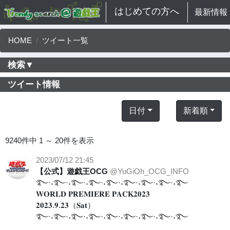
はじめての方へ
最新情報
HOME
ツイート一覧
検索▼
ツイート情報
日付
新着順
9240件中 1 ～ 20件を表示
2023/07/12 21:45
【公式】遊戯王OCG
@YuGiOh_OCG_INFO
࿐·˖࿐·˖࿐·˖࿐·˖࿐·˖࿐·˖࿐·˖࿐·˖࿐
𝐖𝐎𝐑𝐋𝐃 𝐏𝐑𝐄𝐌𝐈𝐄𝐑𝐄 𝐏𝐀𝐂𝐊𝟐𝟎𝟐𝟑
𝟐𝟎𝟐𝟑.𝟗.𝟐𝟑（𝐒𝐚𝐭）
࿐·˖࿐·˖࿐·˖࿐·˖࿐·˖࿐·˖࿐·˖࿐·˖࿐