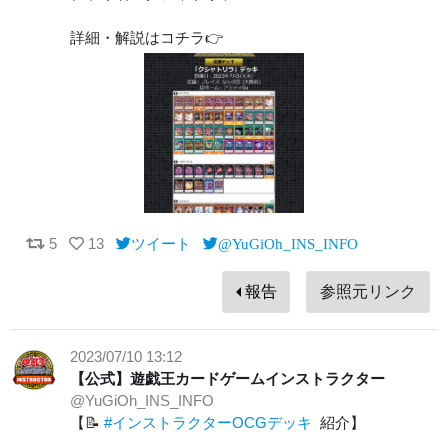
詳細・解説はコチラ👉
5
13
ツイート
@YuGiOh_INS_INFO
報告
参照元リンク
2023/07/10 13:12
【公式】遊戯王カードゲームインストラクター
@YuGiOh_INS_INFO
【📝
#インストラクターOCGデッキ
紹介】