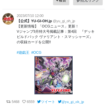
報告
参照元リンク
2023/07/10 12:00
【公式】YU-GI-OH.jp
@yu_gi_oh_jp
【更新情報】「OCGニュース」更新！
Vジャンプ9月特大号掲載記事：第4回 『デッキ
ビルドパック ヴァリアント・スマッシャーズ』
の収録カードを公開!!
#遊戯王
#OCG
5468
6559
ツイート
@yu_gi_oh_jp