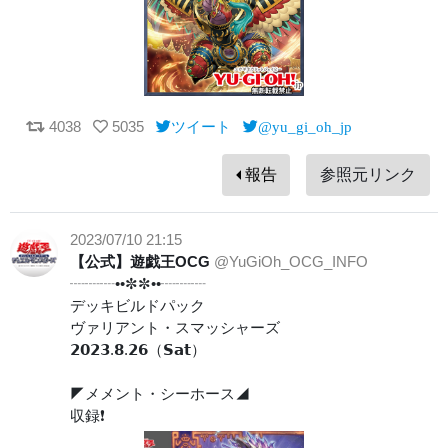
4038
5035
ツイート
@yu_gi_oh_jp
報告
参照元リンク
2023/07/10 21:15
【公式】遊戯王OCG
@YuGiOh_OCG_INFO
┈┈┈••✼✼••┈┈┈
デッキビルドパック
ヴァリアント・スマッシャーズ
𝟮𝟬𝟮𝟯.𝟴.𝟮𝟲（𝗦𝗮𝘁）
◤メメント・シーホース◢
収録❗️