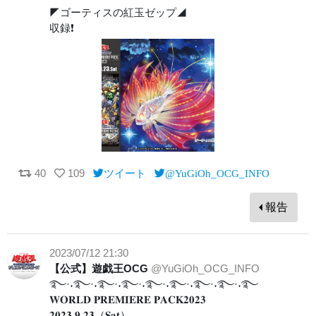
◤ゴーティスの紅玉ゼップ◢
収録❗️
40
109
ツイート
@YuGiOh_OCG_INFO
報告
2023/07/12 21:30
【公式】遊戯王OCG
@YuGiOh_OCG_INFO
࿐·˖࿐·˖࿐·˖࿐·˖࿐·˖࿐·˖࿐·˖࿐·˖࿐
𝐖𝐎𝐑𝐋𝐃 𝐏𝐑𝐄𝐌𝐈𝐄𝐑𝐄 𝐏𝐀𝐂𝐊𝟐𝟎𝟐𝟑
𝟐𝟎𝟐𝟑.𝟗.𝟐𝟑（𝐒𝐚𝐭）