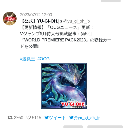
2023/07/12 12:00
【公式】YU-GI-OH.jp
@yu_gi_oh_jp
【更新情報】「OCGニュース」更新！
Vジャンプ9月特大号掲載記事：第5回
『WORLD PREMIERE PACK2023』の収録カー
ドを公開!!
#遊戯王
#OCG
3950
5115
ツイート
@yu_gi_oh_jp