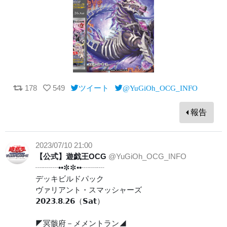
178
549
ツイート
@YuGiOh_OCG_INFO
報告
2023/07/10 21:00
【公式】遊戯王OCG
@YuGiOh_OCG_INFO
┈┈┈••✼✼••┈┈┈
デッキビルドパック
ヴァリアント・スマッシャーズ
𝟮𝟬𝟮𝟯.𝟴.𝟮𝟲（𝗦𝗮𝘁）
◤冥骸府－メメントラン◢