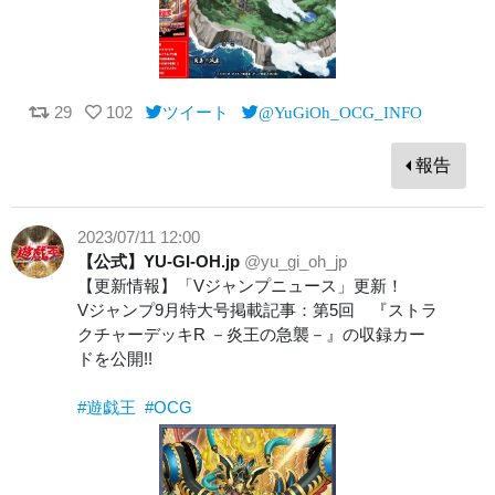
29
102
ツイート
@YuGiOh_OCG_INFO
報告
2023/07/11 12:00
【公式】YU-GI-OH.jp
@yu_gi_oh_jp
【更新情報】「Vジャンプニュース」更新！
Vジャンプ9月特大号掲載記事：第5回 『ストラ
クチャーデッキR －炎王の急襲－』の収録カー
ドを公開!!
#遊戯王
#OCG