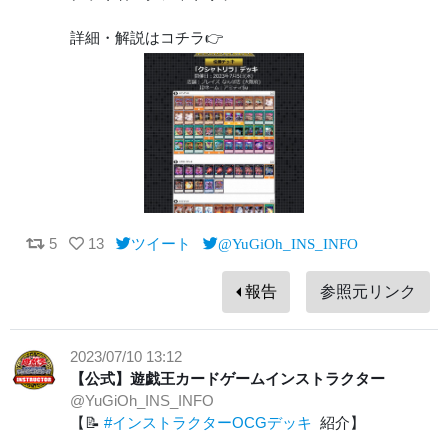
詳細・解説はコチラ👉
5
13
ツイート
@YuGiOh_INS_INFO
報告
参照元リンク
2023/07/10 13:12
【公式】遊戯王カードゲームインストラクター
@YuGiOh_INS_INFO
【📝
#インストラクターOCGデッキ
紹介】