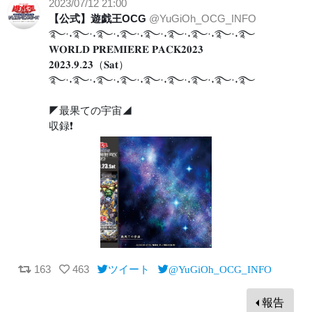
2023/07/12 21:00
【公式】遊戯王OCG
@YuGiOh_OCG_INFO
࿐·˖࿐·˖࿐·˖࿐·˖࿐·˖࿐·˖࿐·˖࿐·˖࿐
𝐖𝐎𝐑𝐋𝐃 𝐏𝐑𝐄𝐌𝐈𝐄𝐑𝐄 𝐏𝐀𝐂𝐊𝟐𝟎𝟐𝟑
𝟐𝟎𝟐𝟑.𝟗.𝟐𝟑（𝐒𝐚𝐭）
࿐·˖࿐·˖࿐·˖࿐·˖࿐·˖࿐·˖࿐·˖࿐·˖࿐
◤最果ての宇宙◢
収録❗️
163
463
ツイート
@YuGiOh_OCG_INFO
報告