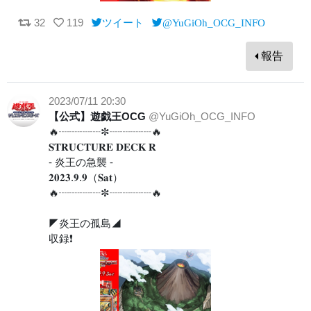
32
119
ツイート
@YuGiOh_OCG_INFO
報告
2023/07/11 20:30
【公式】遊戯王OCG
@YuGiOh_OCG_INFO
🔥┈┈┈┈✼┈┈┈┈🔥
𝐒𝐓𝐑𝐔𝐂𝐓𝐔𝐑𝐄 𝐃𝐄𝐂𝐊 𝐑
- 炎王の急襲 -
𝟐𝟎𝟐𝟑.𝟗.𝟗（𝐒𝐚𝐭）
🔥┈┈┈┈✼┈┈┈┈🔥
◤炎王の孤島◢
収録❗️