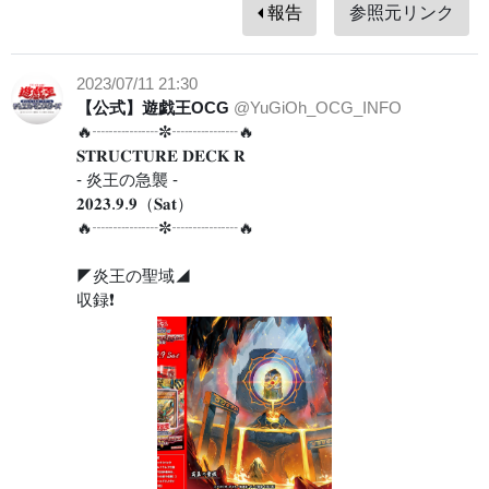
報告
参照元リンク
2023/07/11 21:30
【公式】遊戯王OCG
@YuGiOh_OCG_INFO
🔥┈┈┈┈✼┈┈┈┈🔥
𝐒𝐓𝐑𝐔𝐂𝐓𝐔𝐑𝐄 𝐃𝐄𝐂𝐊 𝐑
- 炎王の急襲 -
𝟐𝟎𝟐𝟑.𝟗.𝟗（𝐒𝐚𝐭）
🔥┈┈┈┈✼┈┈┈┈🔥
◤炎王の聖域◢
収録❗️