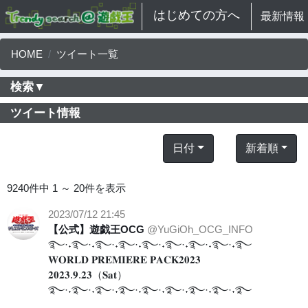
はじめての方へ
最新情報
HOME
ツイート一覧
検索▼
ツイート情報
日付
新着順
9240件中 1 ～ 20件を表示
2023/07/12 21:45
【公式】遊戯王OCG
@YuGiOh_OCG_INFO
࿐·˖࿐·˖࿐·˖࿐·˖࿐·˖࿐·˖࿐·˖࿐·˖࿐
𝐖𝐎𝐑𝐋𝐃 𝐏𝐑𝐄𝐌𝐈𝐄𝐑𝐄 𝐏𝐀𝐂𝐊𝟐𝟎𝟐𝟑
𝟐𝟎𝟐𝟑.𝟗.𝟐𝟑（𝐒𝐚𝐭）
࿐·˖࿐·˖࿐·˖࿐·˖࿐·˖࿐·˖࿐·˖࿐·˖࿐