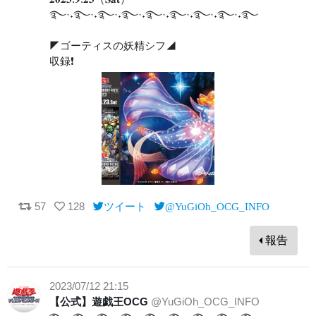
࿐·˖࿐·˖࿐·˖࿐·˖࿐·˖࿐·˖࿐·˖࿐·˖࿐
◤ゴーティスの妖精シフ◢
収録❗️
57
128
ツイート
@YuGiOh_OCG_INFO
報告
2023/07/12 21:15
【公式】遊戯王OCG
@YuGiOh_OCG_INFO