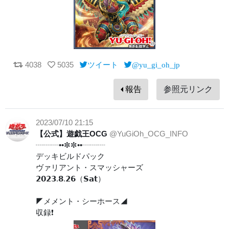
4038
5035
ツイート
@yu_gi_oh_jp
報告
参照元リンク
2023/07/10 21:15
【公式】遊戯王OCG
@YuGiOh_OCG_INFO
┈┈┈••✼✼••┈┈┈
デッキビルドパック
ヴァリアント・スマッシャーズ
𝟮𝟬𝟮𝟯.𝟴.𝟮𝟲（𝗦𝗮𝘁）
◤メメント・シーホース◢
収録❗️