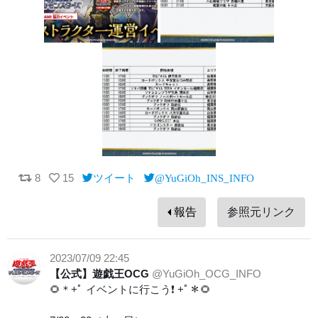
8
15
ツイート
@YuGiOh_INS_INFO
報告
参照元リンク
2023/07/09 22:45
【公式】遊戯王OCG
@YuGiOh_OCG_INFO
🌻＊+ﾟ イベントに行こう❗️ +ﾟ＊🌻