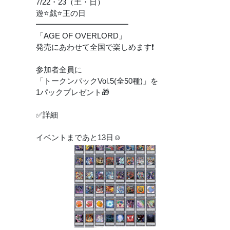
7/22・23（土・日）
遊⭐️戯⭐️王の日
━━━━━━━━━━━━
「AGE OF OVERLORD」
発売にあわせて全国で楽しめます❗️
参加者全員に
「トークンパックVol.5(全50種)」を
1パックプレゼント🎁
✅詳細
イベントまであと13日☺️