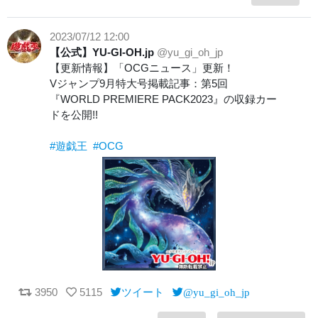
2023/07/12 12:00
【公式】YU-GI-OH.jp
@yu_gi_oh_jp
【更新情報】「OCGニュース」更新！
Vジャンプ9月特大号掲載記事：第5回
『WORLD PREMIERE PACK2023』の収録カー
ドを公開!!
#遊戯王
#OCG
3950
5115
ツイート
@yu_gi_oh_jp