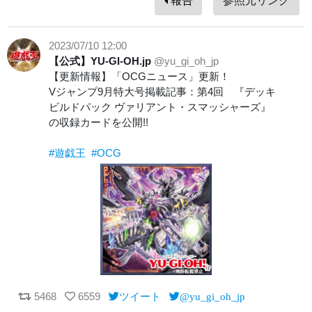
報告
参照元リンク
2023/07/10 12:00
【公式】YU-GI-OH.jp
@yu_gi_oh_jp
【更新情報】「OCGニュース」更新！
Vジャンプ9月特大号掲載記事：第4回 『デッキ
ビルドパック ヴァリアント・スマッシャーズ』
の収録カードを公開!!
#遊戯王
#OCG
5468
6559
ツイート
@yu_gi_oh_jp