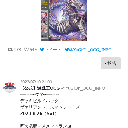
178
549
ツイート
@YuGiOh_OCG_INFO
報告
2023/07/10 21:00
【公式】遊戯王OCG
@YuGiOh_OCG_INFO
┈┈┈••✼✼••┈┈┈
デッキビルドパック
ヴァリアント・スマッシャーズ
𝟮𝟬𝟮𝟯.𝟴.𝟮𝟲（𝗦𝗮𝘁）
◤冥骸府－メメントラン◢