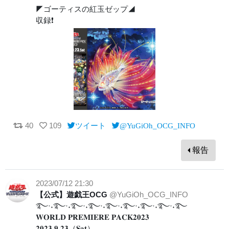
◤ゴーティスの紅玉ゼップ◢
収録❗️
40
109
ツイート
@YuGiOh_OCG_INFO
報告
2023/07/12 21:30
【公式】遊戯王OCG
@YuGiOh_OCG_INFO
࿐·˖࿐·˖࿐·˖࿐·˖࿐·˖࿐·˖࿐·˖࿐·˖࿐
𝐖𝐎𝐑𝐋𝐃 𝐏𝐑𝐄𝐌𝐈𝐄𝐑𝐄 𝐏𝐀𝐂𝐊𝟐𝟎𝟐𝟑
𝟐𝟎𝟐𝟑.𝟗.𝟐𝟑（𝐒𝐚𝐭）