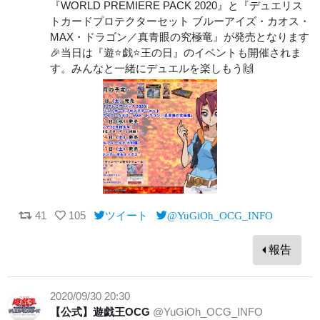
『WORLD PREMIERE PACK 2020』と『デュエリス
トカードプロテクターセット ブルーアイズ・カオス・
MAX・ドラゴン／真青眼の究極竜』が発売となります
🎉当日は『遊⭐️戯⭐️王の日』のイベントも開催されま
す。みんなと一緒にデュエルを楽しもう🙌
41
105
ツイート
@YuGiOh_OCG_INFO
報告
2020/09/30 20:30
【公式】遊戯王OCG
@YuGiOh_OCG_INFO