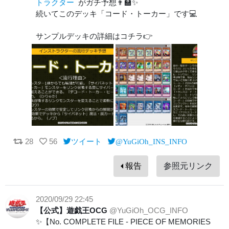
トラクター
がガチ予想👨‍🏫✨
続いてこのデッキ「コード・トーカー」です💻
サンプルデッキの詳細はコチラ👉
28
56
ツイート
@YuGiOh_INS_INFO
報告
参照元リンク
2020/09/29 22:45
【公式】遊戯王OCG
@YuGiOh_OCG_INFO
✨【No. COMPLETE FILE - PIECE OF MEMORIES