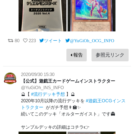
80
223
ツイート
@YuGiOh_OCG_INFO
報告
参照元リンク
2020/09/30 15:30
【公式】遊戯王カードゲームインストラクター
@YuGiOh_INS_INFO
🔮【
#流行デッキ予想
】🔮
2020年10月以降の流行デッキを
#遊戯王OCGインス
トラクター
がガチ予想👨‍🏫✨
続いてこのデッキ「オルターガイスト」です👻
サンプルデッキの詳細はコチラ👉