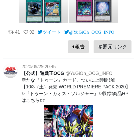
41
92
ツイート
@YuGiOh_OCG_INFO
報告
参照元リンク
2020/09/29 20:45
【公式】遊戯王OCG
@YuGiOh_OCG_INFO
新たな『トゥーン』カード、ついに上陸開始‼️
【10/3（土）発売 WORLD PREMIERE PACK 2020】
✨『トゥーン・カオス・ソルジャー』✨収録❗️商品HP
はこちら👉