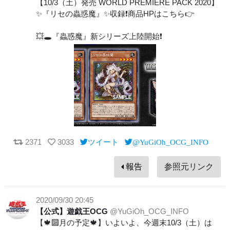
【10/3（土）発売 WORLD PREMIERE PACK 2020】
✨『リセの蟲惑魔』✨収録❗️商品HPはこちら👉
💥🕳️『蟲惑魔』新シリーズ上陸開始❗️
2371
3033
ツイート
@YuGiOh_OCG_INFO
報告
参照元リンク
2020/09/30 20:45
【公式】遊戯王OCG
@YuGiOh_OCG_INFO
【🍁🔟月の予定🍁】いよいよ、今週末10/3（土）は