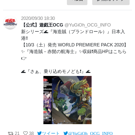
2020/09/30 18:30
【公式】遊戯王OCG
@YuGiOh_OCG_INFO
新シリーズ🌊『海造賊（プランドロール）』日本入
港‼️
【10/3（土）発売 WORLD PREMIERE PACK 2020】
✨『海造賊－赤髭の航海士』✨収録❗️商品HPはこちら
👉
🌊『さぁ、乗り込めモノども❗️』🌊
21
38
ツイート
@YuGiOh_OCG_INFO