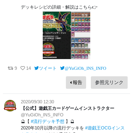
デッキレシピの詳細・解説はこちら👉
9
14
ツイート
@YuGiOh_INS_INFO
報告
参照元リンク
2020/09/30 12:30
【公式】遊戯王カードゲームインストラクター
@YuGiOh_INS_INFO
🔮【
#流行デッキ予想
】🔮
2020年10月以降の流行デッキを
#遊戯王OCGインス