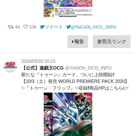
44
106
ツイート
@YuGiOh_OCG_INFO
報告
参照元リンク
2020/09/29 20:15
【公式】遊戯王OCG
@YuGiOh_OCG_INFO
新たな『トゥーン』カード、ついに上陸開始‼️
【10/3（土）発売 WORLD PREMIERE PACK 2020】
✨『トゥーン・フリップ』✨収録❗️商品HPはこちら👉