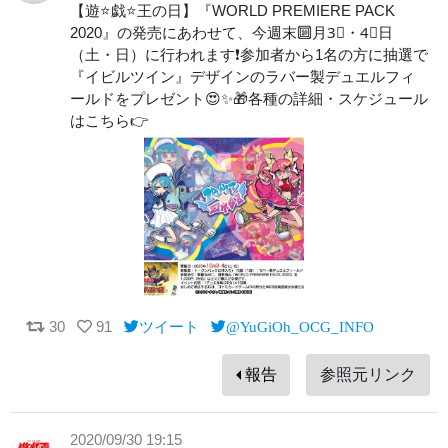
【遊⭐️戯⭐️王の日】『WORLD PREMIERE PACK
2020』の発売にあわせて、今週末🔟月3⃣・4⃣日
（土・日）に行われます❗️参加者から1名の方に抽選で
『イビルツイン』デザインのラバー製デュエルフィ
ールドをプレゼント😍✨🎁各種の詳細・スケジュール
はこちら👉
30
91
ツイート
@YuGiOh_OCG_INFO
報告
参照元リンク
2020/09/30 19:15