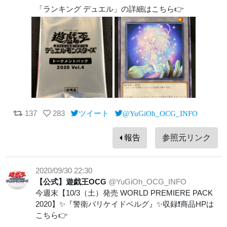
「ランキング デュエル」の詳細はこちら👉
137
283
ツイート
@YuGiOh_OCG_INFO
報告
参照元リンク
2020/09/30 22:30
【公式】遊戯王OCG
@YuGiOh_OCG_INFO
今週末【10/3（土）発売 WORLD PREMIERE PACK
2020】✨『警衛バリケイドベルグ』✨収録❗️商品HPは
こちら👉