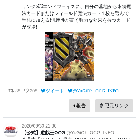
リンク2💥エンドフェイズに、自分の墓地から永続魔
法カードまたはフィールド魔法カード１枚を選んで
手札に加える❗️汎用性が高く強力な効果を持つカード
が登場❗️
88
208
ツイート
@YuGiOh_OCG_INFO
報告
参照元リンク
2020/09/30 21:30
【公式】遊戯王OCG
@YuGiOh_OCG_INFO