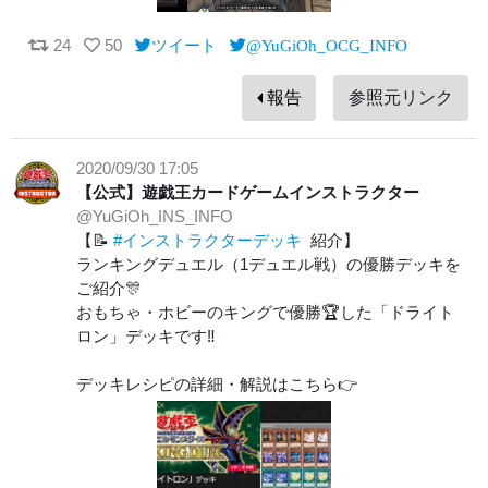
24
50
ツイート
@YuGiOh_OCG_INFO
報告
参照元リンク
2020/09/30 17:05
【公式】遊戯王カードゲームインストラクター
@YuGiOh_INS_INFO
【📝
#インストラクターデッキ
紹介】
ランキングデュエル（1デュエル戦）の優勝デッキを
ご紹介🎊
おもちゃ・ホビーのキングで優勝🏆した「ドライト
ロン」デッキです‼
デッキレシピの詳細・解説はこちら👉