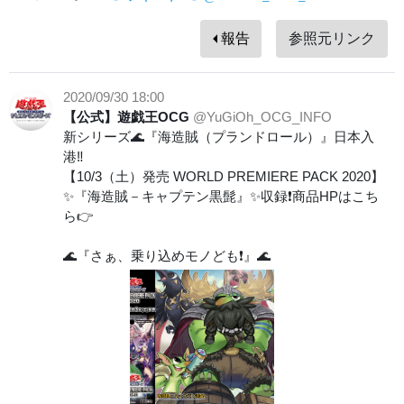
報告
参照元リンク
2020/09/30 18:00
【公式】遊戯王OCG
@YuGiOh_OCG_INFO
新シリーズ🌊『海造賊（プランドロール）』日本入
港‼️
【10/3（土）発売 WORLD PREMIERE PACK 2020】
✨『海造賊－キャプテン黒髭』✨収録❗️商品HPはこち
ら👉
🌊『さぁ、乗り込めモノども❗️』🌊