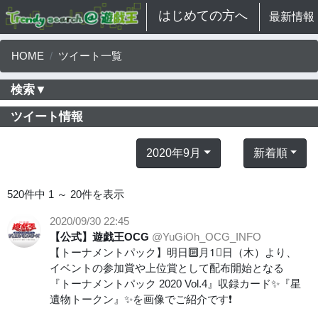
はじめての方へ
最新情報
HOME
ツイート一覧
検索▼
ツイート情報
2020年9月
新着順
520件中 1 ～ 20件を表示
2020/09/30 22:45
【公式】遊戯王OCG
@YuGiOh_OCG_INFO
【トーナメントパック】明日🔟月1⃣日（木）より、
イベントの参加賞や上位賞として配布開始となる
『トーナメントパック 2020 Vol.4』収録カード✨『星
遺物トークン』✨を画像でご紹介です❗️