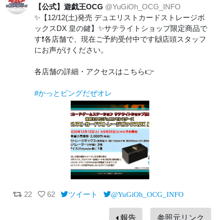
【公式】遊戯王OCG
@YuGiOh_OCG_INFO
✨【12/12(土)発売 デュエリストカードストレージボ
ックスDX 皇の鍵】✨サテライトショップ限定商品で
す❗️各店舗で、現在ご予約受付中です🙌店頭スタッフ
にお声がけください。
各店舗の詳細・アクセスはこちら👉
#かっとビングだぜオレ
22
62
ツイート
@YuGiOh_OCG_INFO
報告
参照元リンク