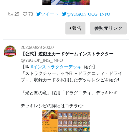
25
73
ツイート
@YuGiOh_OCG_INFO
報告
参照元リンク
2020/09/29 20:00
【公式】遊戯王カードゲームインストラクター
@YuGiOh_INS_INFO
【📝
#インストラクターデッキ
紹介】
『ストラクチャーデッキR －ドラグニティ・ドライ
ブ－』収録カードを採用したデッキレシピを紹介❗
「光と闇の竜」採用「ドラグニティ」デッキ🔦🌌
デッキレシピの詳細はコチラ👉