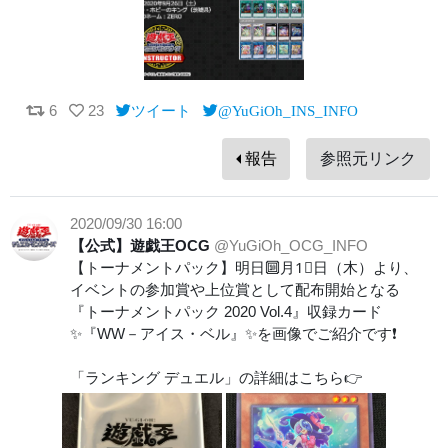
6
23
ツイート
@YuGiOh_INS_INFO
報告
参照元リンク
2020/09/30 16:00
【公式】遊戯王OCG
@YuGiOh_OCG_INFO
【トーナメントパック】明日🔟月1⃣日（木）より、
イベントの参加賞や上位賞として配布開始となる
『トーナメントパック 2020 Vol.4』収録カード
✨『WW－アイス・ベル』✨を画像でご紹介です❗️
「ランキング デュエル」の詳細はこちら👉