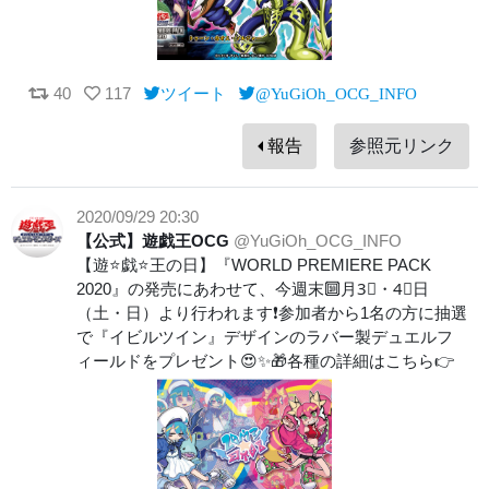
40
117
ツイート
@YuGiOh_OCG_INFO
報告
参照元リンク
2020/09/29 20:30
【公式】遊戯王OCG
@YuGiOh_OCG_INFO
【遊⭐️戯⭐️王の日】『WORLD PREMIERE PACK
2020』の発売にあわせて、今週末🔟月3⃣・4⃣日
（土・日）より行われます❗️参加者から1名の方に抽選
で『イビルツイン』デザインのラバー製デュエルフ
ィールドをプレゼント😍✨🎁各種の詳細はこちら👉