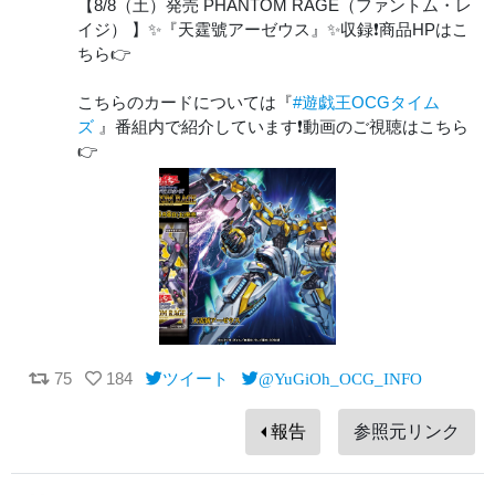
【8/8（土）発売 PHANTOM RAGE（ファントム・レ
イジ） 】✨『天霆號アーゼウス』✨収録❗️商品HPはこ
ちら👉
こちらのカードについては『
#遊戯王OCGタイム
ズ
』番組内で紹介しています❗️動画のご視聴はこちら
👉
75
184
ツイート
@YuGiOh_OCG_INFO
報告
参照元リンク