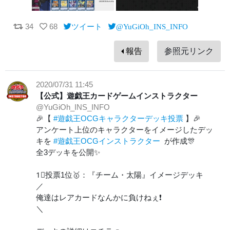
34
68
ツイート
@YuGiOh_INS_INFO
報告
参照元リンク
2020/07/31 11:45
【公式】遊戯王カードゲームインストラクター
@YuGiOh_INS_INFO
🎉【
#遊戯王OCGキャラクターデッキ投票
】🎉
アンケート上位のキャラクターをイメージしたデッ
キを
#遊戯王OCGインストラクター
が作成🎊
全3デッキを公開✨
1⃣投票1位🥇：『チーム・太陽』イメージデッキ
／
俺達はレアカードなんかに負けねぇ❗
＼