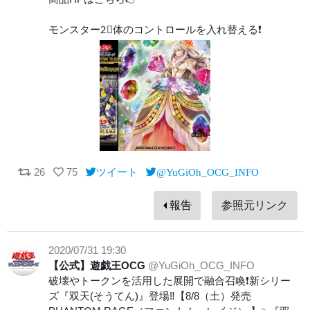
モンスター2⃣体のコントロールを入れ替える❗️
26
75
ツイート
@YuGiOh_OCG_INFO
報告
参照元リンク
2020/07/31 19:30
【公式】遊戯王OCG
@YuGiOh_OCG_INFO
破壊やトークンを活用した展開で融合召喚❗️新シリー
ズ『双天(そうてん)』登場‼️【8/8（土）発売