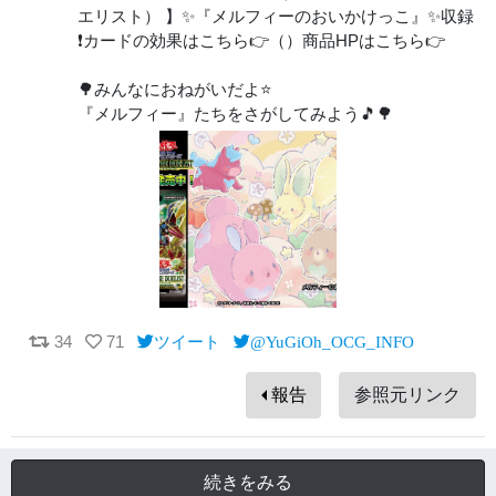
エリスト） 】✨『メルフィーのおいかけっこ』✨収録
❗️カードの効果はこちら👉（）商品HPはこちら👉
🌳みんなにおねがいだよ⭐️
『メルフィー』たちをさがしてみよう🎵🌳
34
71
ツイート
@YuGiOh_OCG_INFO
報告
参照元リンク
続きをみる