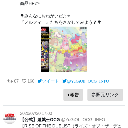
商品HP👉
🌳みんなにおねがいだよ⭐️
『メルフィー』たちをさがしてみよう🎵🌳
87
160
ツイート
@YuGiOh_OCG_INFO
報告
参照元リンク
2020/07/30 17:00
【公式】遊戯王OCG
@YuGiOh_OCG_INFO
【RISE OF THE DUELIST（ライズ・オブ・ザ・デュ