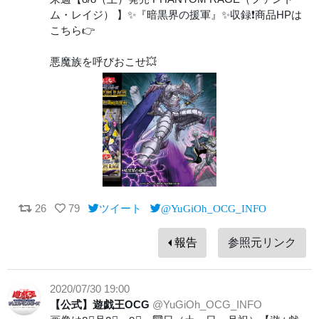
ム・レイジ） 】✨『暗黒界の援軍』✨収録❗️商品HPは
こちら👉
悪魔族を呼びおこせ💥
26
79
ツイート
@YuGiOh_OCG_INFO
報告
参照元リンク
2020/07/30 19:00
【公式】遊戯王OCG
@YuGiOh_OCG_INFO