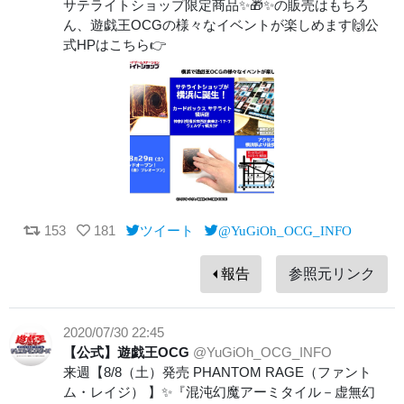
サテライトショップ限定商品✨🎁✨の販売はもちろ
ん、遊戯王OCGの様々なイベントが楽しめます🙌公
式HPはこちら👉
153
181
ツイート
@YuGiOh_OCG_INFO
報告
参照元リンク
2020/07/30 22:45
【公式】遊戯王OCG
@YuGiOh_OCG_INFO
来週【8/8（土）発売 PHANTOM RAGE（ファント
ム・レイジ） 】✨『混沌幻魔アーミタイル－虚無幻