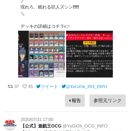
／
現れろ、眠れる巨人ズシン❗❗❗❗
＼
デッキの詳細はコチラ👉
37
45
ツイート
@YuGiOh_INS_INFO
報告
参照元リンク
2020/07/31 17:00
【公式】遊戯王OCG
@YuGiOh_OCG_INFO