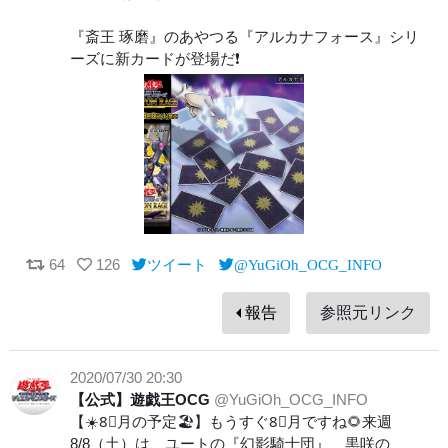
『斎王 琢磨』のあやつる『アルカナフォース』シリ
ーズに新カードが登場だ❗️
64
126
ツイート
@YuGiOh_OCG_INFO
報告
参照元リンク
2020/07/30 20:30
【公式】遊戯王OCG
@YuGiOh_OCG_INFO
【☀️8⃣月の予定🏖️】もうすぐ8⃣月ですね🌻来週
8/8（土）は、ユートの『幻影騎士団』、黒咲の