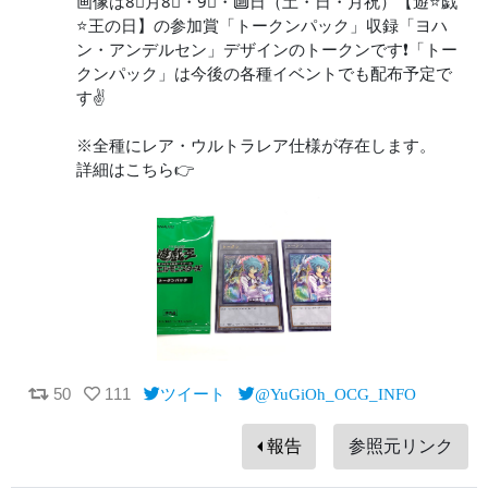
画像は8⃣月8⃣・9⃣・🔟日（土・日・月祝）【遊⭐️戯
⭐️王の日】の参加賞「トークンパック」収録「ヨハ
ン・アンデルセン」デザインのトークンです❗️「トー
クンパック」は今後の各種イベントでも配布予定で
す✌️
※全種にレア・ウルトラレア仕様が存在します。
詳細はこちら👉
50
111
ツイート
@YuGiOh_OCG_INFO
報告
参照元リンク