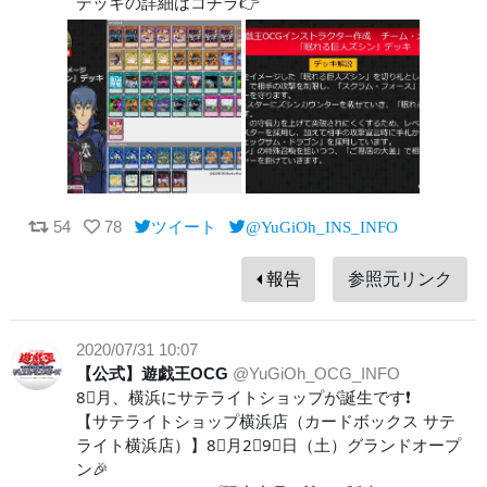
デッキの詳細はコチラ👉
54
78
ツイート
@YuGiOh_INS_INFO
報告
参照元リンク
2020/07/31 10:07
【公式】遊戯王OCG
@YuGiOh_OCG_INFO
8⃣月、横浜にサテライトショップが誕生です❗️
【サテライトショップ横浜店（カードボックス サテ
ライト横浜店）】8⃣月2⃣9⃣日（土）グランドオープ
ン🎉