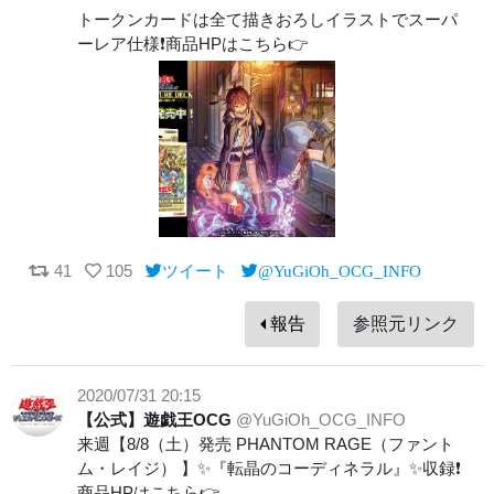
トークンカードは全て描きおろしイラストでスーパ
ーレア仕様❗️商品HPはこちら👉
41
105
ツイート
@YuGiOh_OCG_INFO
報告
参照元リンク
2020/07/31 20:15
【公式】遊戯王OCG
@YuGiOh_OCG_INFO
来週【8/8（土）発売 PHANTOM RAGE（ファント
ム・レイジ） 】✨『転晶のコーディネラル』✨収録❗️
商品HPはこちら👉