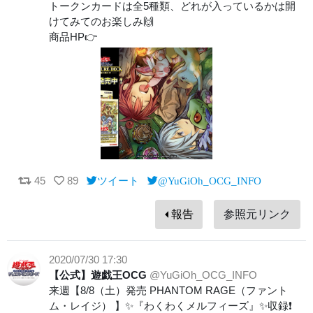
トークンカードは全5種類、どれが入っているかは開
けてみてのお楽しみ🙌
商品HP👉
45
89
ツイート
@YuGiOh_OCG_INFO
報告
参照元リンク
2020/07/30 17:30
【公式】遊戯王OCG
@YuGiOh_OCG_INFO
来週【8/8（土）発売 PHANTOM RAGE（ファント
ム・レイジ） 】✨『わくわくメルフィーズ』✨収録❗️