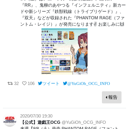
『RR』、鬼柳のあやつる『インフェルニティ』新カー
ドや新シリーズ『鉄獣戦線（トライブリゲード）』、
『双天』などが収録された『PHANTOM RAGE（ファ
ントム・レイジ）』が発売になります✌️ お楽しみに🙌
32
106
ツイート
@YuGiOh_OCG_INFO
報告
2020/07/30 19:30
【公式】遊戯王OCG
@YuGiOh_OCG_INFO
来週【8/8（土）発売 PHANTOM RAGE（ファント