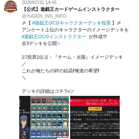
2020/07/31 14:45
【公式】遊戯王カードゲームインストラクター
@YuGiOh_INS_INFO
🎉【
#遊戯王OCGキャラクターデッキ投票
】🎉
アンケート上位のキャラクターのイメージデッキを
#遊戯王OCGインストラクター
が作成🎊
全3デッキを公開✨
2⃣投票1位🥇：『チーム・太陽』イメージデッキ
／
これが俺たちの絆の結晶❗俺達の希望❗
＼
デッキの詳細はコチラ👉