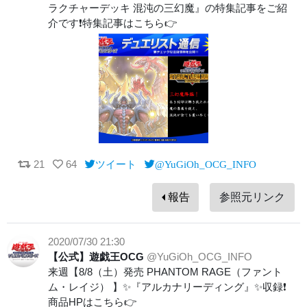
ラクチャーデッキ 混沌の三幻魔』の特集記事をご紹
介です❗️特集記事はこちら👉
21
64
ツイート
@YuGiOh_OCG_INFO
報告
参照元リンク
2020/07/30 21:30
【公式】遊戯王OCG
@YuGiOh_OCG_INFO
来週【8/8（土）発売 PHANTOM RAGE（ファント
ム・レイジ） 】✨『アルカナリーディング』✨収録❗️
商品HPはこちら👉