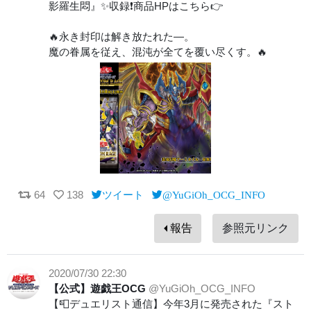
影羅生悶』✨収録❗️商品HPはこちら👉
🔥永き封印は解き放たれた―。
魔の眷属を従え、混沌が全てを覆い尽くす。🔥
64
138
ツイート
@YuGiOh_OCG_INFO
報告
参照元リンク
2020/07/30 22:30
【公式】遊戯王OCG
@YuGiOh_OCG_INFO
【📮デュエリスト通信】今年3月に発売された『スト