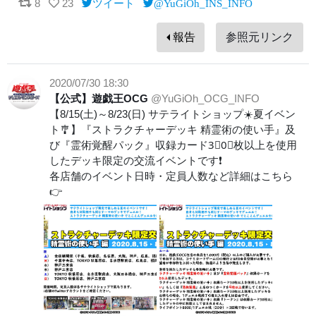
8
23
ツイート
@YuGiOh_INS_INFO
報告
参照元リンク
2020/07/30 18:30
【公式】遊戯王OCG
@YuGiOh_OCG_INFO
【8/15(土)～8/23(日) サテライトショップ☀️夏イベン
ト🎐】『ストラクチャーデッキ 精霊術の使い手』及
び『霊術覚醒パック』収録カード3⃣0⃣枚以上を使用
したデッキ限定の交流イベントです❗️
各店舗のイベント日時・定員人数など詳細はこちら
👉