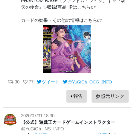
PHANTOM RAGE（ファントム・レイジ） 】✨『双
天の使命』✨収録❗️商品HPはこちら👉
カードの効果・その他の情報はこちら👉
30
77
ツイート
@YuGiOh_OCG_INFO
報告
参照元リンク
2020/07/31 18:30
【公式】遊戯王カードゲームインストラクター
@YuGiOh_INS_INFO