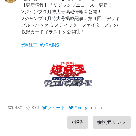
【更新情報】「Ｖジャンプニュース」更新！
Vジャンプ９月特大号掲載情報を公開！
Vジャンプ９月特大号掲載記事：第４回 デッキ
ビルドパック ミスティック・ファイターズ』の
収録カードイラストを公開①！
#遊戯王
#VRAINS
480
374
ツイート
@yu_gi_oh_jp
報告
参照元リンク