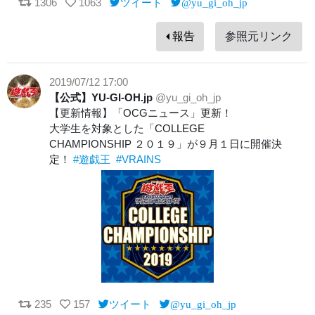
1306
1063
ツイート
@yu_gi_oh_jp
報告
参照元リンク
2019/07/12 17:00
【公式】YU-GI-OH.jp
@yu_gi_oh_jp
【更新情報】「OCGニュース」更新！
大学生を対象とした「COLLEGE
CHAMPIONSHIP ２０１９」が９月１日に開催決
定！
#遊戯王
#VRAINS
235
157
ツイート
@yu_gi_oh_jp