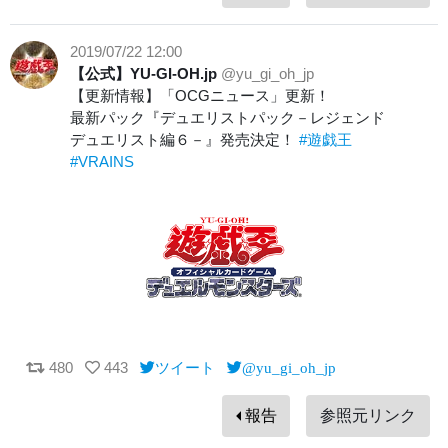
2019/07/22 12:00
【公式】YU-GI-OH.jp
@yu_gi_oh_jp
【更新情報】「OCGニュース」更新！
最新パック『デュエリストパック－レジェンド
デュエリスト編６－』発売決定！
#遊戯王
#VRAINS
480
443
ツイート
@yu_gi_oh_jp
報告
参照元リンク