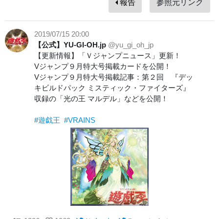
報告
参照元リンク
2019/07/15 20:00
【公式】YU-GI-OH.jp
@yu_gi_oh_jp
【更新情報】「Ｖジャンプニュース」更新！
Vジャンプ９月特大号掲載カードを公開！
Vジャンプ９月特大号掲載記事：第２回 『デッ
キビルドパック ミスティック・ファイターズ』
収録の「光の王 マルデル」などを公開！
#遊戯王
#VRAINS