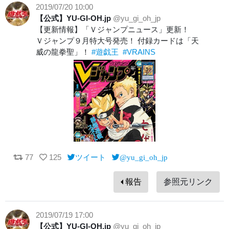
2019/07/20 10:00
【公式】YU-GI-OH.jp
@yu_gi_oh_jp
【更新情報】「Ｖジャンプニュース」更新！
Ｖジャンプ９月特大号発売！ 付録カードは「天
威の龍拳聖」！
#遊戯王
#VRAINS
77
125
ツイート
@yu_gi_oh_jp
報告
参照元リンク
2019/07/19 17:00
【公式】YU-GI-OH.jp
@yu_gi_oh_jp