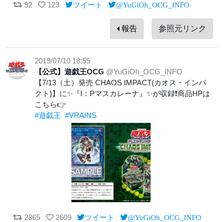
92
123
ツイート
@YuGiOh_OCG_INFO
報告
参照元リンク
2019/07/10 18:55
【公式】遊戯王OCG
@YuGiOh_OCG_INFO
【7/13（土）発売 CHAOS IMPACT(カオス・インパ
クト)】に✨『I：Pマスカレーナ』✨が収録❗️商品HPは
こちら👉
#遊戯王
#VRAINS
2865
2609
ツイート
@YuGiOh_OCG_INFO