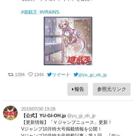
#遊戯王
#VRAINS
1394
1344
ツイート
@yu_gi_oh_jp
報告
参照元リンク
2019/07/30 19:28
【公式】YU-GI-OH.jp
@yu_gi_oh_jp
【更新情報】「Ｖジャンプニュース」更新！
Vジャンプ10月特大号掲載情報を公開！
Vジャンプ10月特大号掲載記事：第１回 『デッ