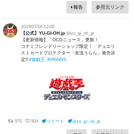
報告
参照元リンク
2019/07/16 12:00
【公式】YU-GI-OH.jp
@yu_gi_oh_jp
【更新情報】「OCGニュース」更新！
コナミフレンドリーショップ限定！ デュエリ
ストカードプロテクター「灰流うらら」発売決
定!!
#遊戯王
#VRAINS
975
904
ツイート
@yu_gi_oh_jp