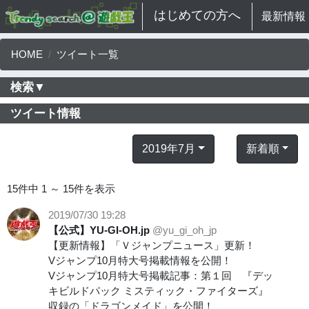
はじめての方へ
最新情報
HOME
ツイート一覧
検索▼
ツイート情報
2019年7月
新着順
15件中 1 ～ 15件を表示
2019/07/30 19:28
【公式】YU-GI-OH.jp
@yu_gi_oh_jp
【更新情報】「Ｖジャンプニュース」更新！
Vジャンプ10月特大号掲載情報を公開！
Vジャンプ10月特大号掲載記事：第１回 『デッ
キビルドパック ミスティック・ファイターズ』
収録の「ドラゴンメイド」を公開！