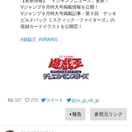
【更新情報】「Ｖジャンプニュース」更新！
Vジャンプ９月特大号掲載情報を公開！
Vジャンプ９月特大号掲載記事：第５回 デッキ
ビルドパック ミスティック・ファイターズ』の
収録カードイラストを公開②！
#遊戯王
#VRAINS
327
279
ツイート
@yu_gi_oh_jp
報告
参照元リンク