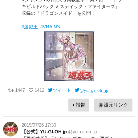
キビルドパック ミスティック・ファイターズ』
収録の「ドラゴンメイド」を公開！
#遊戯王
#VRAINS
1447
1412
ツイート
@yu_gi_oh_jp
報告
参照元リンク
2019/07/26 17:30
【公式】YU-GI-OH.jp
@yu_gi_oh_jp