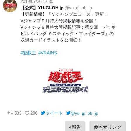
2019/07/26 17:30
【公式】YU-GI-OH.jp
@yu_gi_oh_jp
【更新情報】「Ｖジャンプニュース」更新！
Vジャンプ９月特大号掲載情報を公開！
Vジャンプ９月特大号掲載記事：第５回 デッキ
ビルドパック ミスティック・ファイターズ』の
収録カードイラストを公開②！
#遊戯王
#VRAINS
333
286
ツイート
@yu_gi_oh_jp
報告
参照元リンク