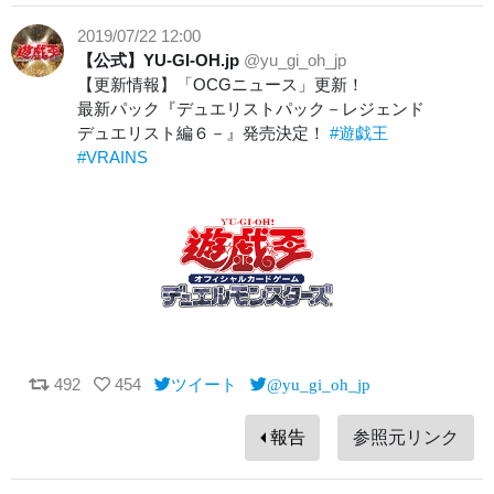
2019/07/22 12:00
【公式】YU-GI-OH.jp
@yu_gi_oh_jp
【更新情報】「OCGニュース」更新！
最新パック『デュエリストパック－レジェンド
デュエリスト編６－』発売決定！
#遊戯王
#VRAINS
492
454
ツイート
@yu_gi_oh_jp
報告
参照元リンク