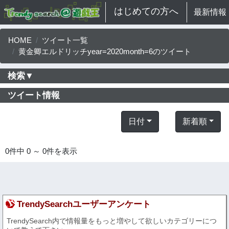
はじめての方へ
最新情報
HOME
ツイート一覧
黄金卿エルドリッチyear=2020month=6のツイート
検索▼
ツイート情報
日付
新着順
0件中 0 ～ 0件を表示
TrendySearchユーザーアンケート
TrendySearch内で情報量をもっと増やして欲しいカテゴリーにつ