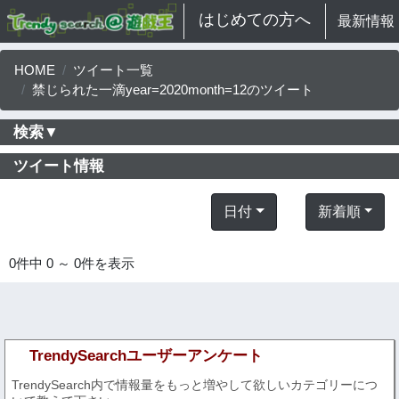
はじめての方へ
最新情報
HOME
ツイート一覧
禁じられた一滴year=2020month=12のツイート
検索▼
ツイート情報
日付
新着順
0件中 0 ～ 0件を表示
TrendySearchユーザーアンケート
TrendySearch内で情報量をもっと増やして欲しいカテゴリーにつ