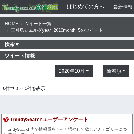
はじめての方へ
最新情報
HOME
ツイート一覧
王神鳥シムルグyear=2019month=5のツイート
検索▼
ツイート情報
2020年10月
新着順
0件中 0 ～ 0件を表示
TrendySearchユーザーアンケート
TrendySearch内で情報量をもっと増やして欲しいカテゴリーにつ