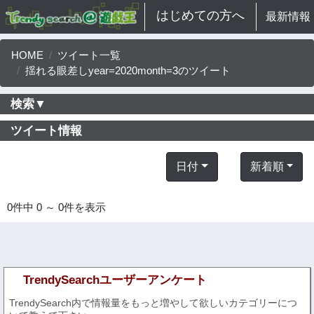
はじめての方へ
最新情報
HOME
ツイート一覧
揺れる眼差しyear=2020month=3のツイート
検索▼
ツイート情報
日付
新着順
0件中 0 ～ 0件を表示
TrendySearchユーザーアンケート
TrendySearch内で情報量をもっと増やして欲しいカテゴリーにつ