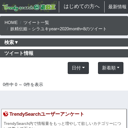
はじめての方へ
最新情報
HOME
ツイート一覧
妖精伝姫－シラユキyear=2020month=8のツイート
検索▼
ツイート情報
日付
新着順
0件中 0 ～ 0件を表示
TrendySearchユーザーアンケート
TrendySearch内で情報量をもっと増やして欲しいカテゴリーにつ