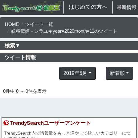
はじめての方へ
最新情報
HOME
ツイート一覧
妖精伝姫－シラユキyear=2020month=11のツイート
検索▼
ツイート情報
2019年5月
新着順
0件中 0 ～ 0件を表示
TrendySearchユーザーアンケート
TrendySearch内で情報量をもっと増やして欲しいカテゴリーにつ