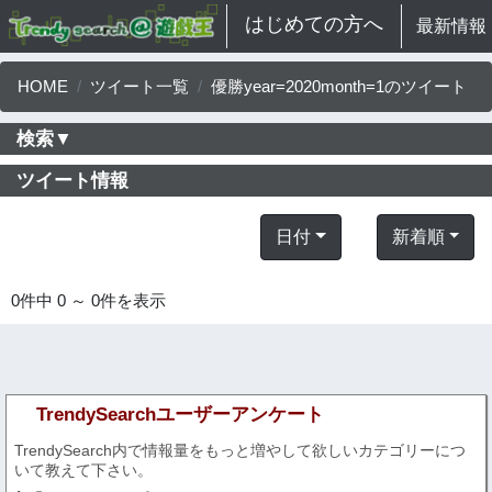
はじめての方へ
最新情報
HOME
ツイート一覧
優勝year=2020month=1のツイート
検索▼
ツイート情報
日付
新着順
0件中 0 ～ 0件を表示
TrendySearchユーザーアンケート
TrendySearch内で情報量をもっと増やして欲しいカテゴリーにつ
いて教えて下さい。