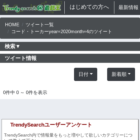
はじめての方へ
最新情報
HOME
ツイート一覧
コード・トーカーyear=2020month=4のツイート
検索▼
ツイート情報
日付
新着順
0件中 0 ～ 0件を表示
TrendySearchユーザーアンケート
TrendySearch内で情報量をもっと増やして欲しいカテゴリーにつ